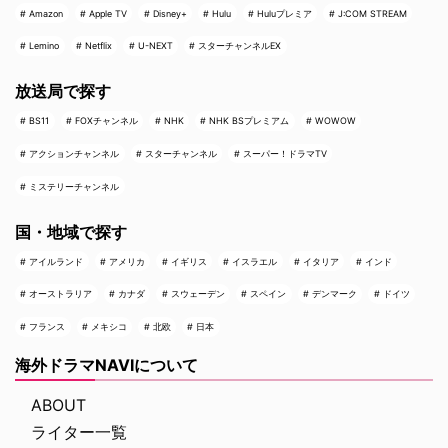
Amazon
Apple TV
Disney+
Hulu
Huluプレミア
J:COM STREAM
Lemino
Netflix
U-NEXT
スターチャンネルEX
放送局で探す
BS11
FOXチャンネル
NHK
NHK BSプレミアム
WOWOW
アクションチャンネル
スターチャンネル
スーパー！ドラマTV
ミステリーチャンネル
国・地域で探す
アイルランド
アメリカ
イギリス
イスラエル
イタリア
インド
オーストラリア
カナダ
スウェーデン
スペイン
デンマーク
ドイツ
フランス
メキシコ
北欧
日本
海外ドラマNAVIについて
ABOUT
ライター一覧