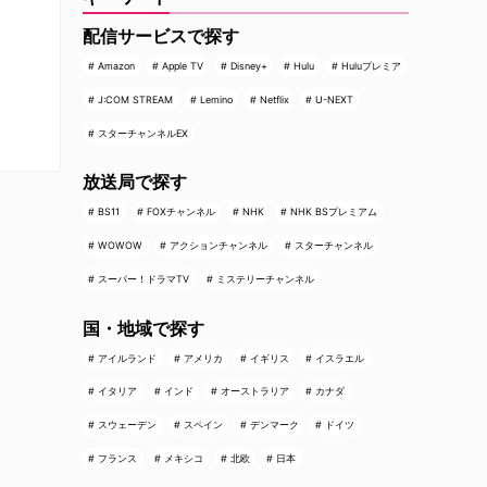
配信サービスで探す
Amazon
Apple TV
Disney+
Hulu
Huluプレミア
J:COM STREAM
Lemino
Netflix
U-NEXT
スターチャンネルEX
放送局で探す
BS11
FOXチャンネル
NHK
NHK BSプレミアム
WOWOW
アクションチャンネル
スターチャンネル
スーパー！ドラマTV
ミステリーチャンネル
国・地域で探す
アイルランド
アメリカ
イギリス
イスラエル
イタリア
インド
オーストラリア
カナダ
スウェーデン
スペイン
デンマーク
ドイツ
フランス
メキシコ
北欧
日本