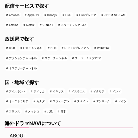
配信サービスで探す
Amazon
Apple TV
Disney+
Hulu
Huluプレミア
J:COM STREAM
Lemino
Netflix
U-NEXT
スターチャンネルEX
放送局で探す
BS11
FOXチャンネル
NHK
NHK BSプレミアム
WOWOW
アクションチャンネル
スターチャンネル
スーパー！ドラマTV
ミステリーチャンネル
国・地域で探す
アイルランド
アメリカ
イギリス
イスラエル
イタリア
インド
オーストラリア
カナダ
スウェーデン
スペイン
デンマーク
ドイツ
フランス
メキシコ
北欧
日本
海外ドラマNAVIについて
ABOUT