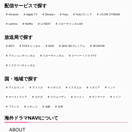
配信サービスで探す
Amazon
Apple TV
Disney+
Hulu
Huluプレミア
J:COM STREAM
Lemino
Netflix
U-NEXT
スターチャンネルEX
放送局で探す
BS11
FOXチャンネル
NHK
NHK BSプレミアム
WOWOW
アクションチャンネル
スターチャンネル
スーパー！ドラマTV
ミステリーチャンネル
国・地域で探す
アイルランド
アメリカ
イギリス
イスラエル
イタリア
インド
オーストラリア
カナダ
スウェーデン
スペイン
デンマーク
ドイツ
フランス
メキシコ
北欧
日本
海外ドラマNAVIについて
ABOUT