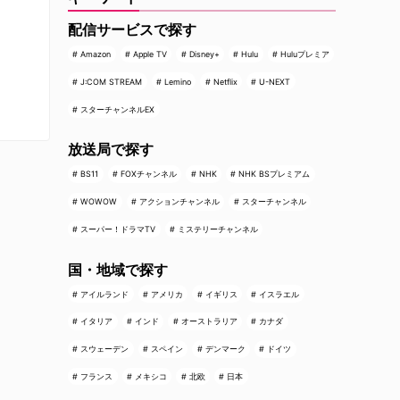
配信サービスで探す
Amazon
Apple TV
Disney+
Hulu
Huluプレミア
J:COM STREAM
Lemino
Netflix
U-NEXT
スターチャンネルEX
放送局で探す
BS11
FOXチャンネル
NHK
NHK BSプレミアム
WOWOW
アクションチャンネル
スターチャンネル
スーパー！ドラマTV
ミステリーチャンネル
国・地域で探す
アイルランド
アメリカ
イギリス
イスラエル
イタリア
インド
オーストラリア
カナダ
スウェーデン
スペイン
デンマーク
ドイツ
フランス
メキシコ
北欧
日本