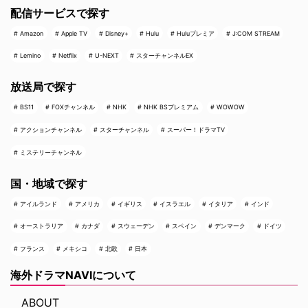
配信サービスで探す
Amazon
Apple TV
Disney+
Hulu
Huluプレミア
J:COM STREAM
Lemino
Netflix
U-NEXT
スターチャンネルEX
放送局で探す
BS11
FOXチャンネル
NHK
NHK BSプレミアム
WOWOW
アクションチャンネル
スターチャンネル
スーパー！ドラマTV
ミステリーチャンネル
国・地域で探す
アイルランド
アメリカ
イギリス
イスラエル
イタリア
インド
オーストラリア
カナダ
スウェーデン
スペイン
デンマーク
ドイツ
フランス
メキシコ
北欧
日本
海外ドラマNAVIについて
ABOUT