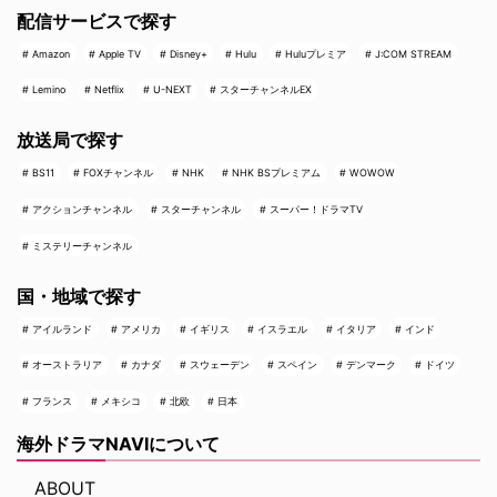
配信サービスで探す
Amazon
Apple TV
Disney+
Hulu
Huluプレミア
J:COM STREAM
Lemino
Netflix
U-NEXT
スターチャンネルEX
放送局で探す
BS11
FOXチャンネル
NHK
NHK BSプレミアム
WOWOW
アクションチャンネル
スターチャンネル
スーパー！ドラマTV
ミステリーチャンネル
国・地域で探す
アイルランド
アメリカ
イギリス
イスラエル
イタリア
インド
オーストラリア
カナダ
スウェーデン
スペイン
デンマーク
ドイツ
フランス
メキシコ
北欧
日本
海外ドラマNAVIについて
ABOUT