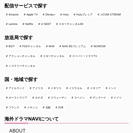
配信サービスで探す
Amazon
Apple TV
Disney+
Hulu
Huluプレミア
J:COM STREAM
Lemino
Netflix
U-NEXT
スターチャンネルEX
放送局で探す
BS11
FOXチャンネル
NHK
NHK BSプレミアム
WOWOW
アクションチャンネル
スターチャンネル
スーパー！ドラマTV
ミステリーチャンネル
国・地域で探す
アイルランド
アメリカ
イギリス
イスラエル
イタリア
インド
オーストラリア
カナダ
スウェーデン
スペイン
デンマーク
ドイツ
フランス
メキシコ
北欧
日本
海外ドラマNAVIについて
ABOUT