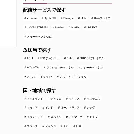
配信サービスで探す
Amazon
Apple TV
Disney+
Hulu
Huluプレミア
J:COM STREAM
Lemino
Netflix
U-NEXT
スターチャンネルEX
放送局で探す
BS11
FOXチャンネル
NHK
NHK BSプレミアム
WOWOW
アクションチャンネル
スターチャンネル
スーパー！ドラマTV
ミステリーチャンネル
国・地域で探す
アイルランド
アメリカ
イギリス
イスラエル
イタリア
インド
オーストラリア
カナダ
スウェーデン
スペイン
デンマーク
ドイツ
フランス
メキシコ
北欧
日本