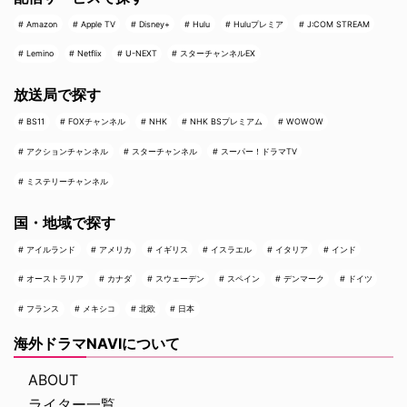
Amazon
Apple TV
Disney+
Hulu
Huluプレミア
J:COM STREAM
Lemino
Netflix
U-NEXT
スターチャンネルEX
放送局で探す
BS11
FOXチャンネル
NHK
NHK BSプレミアム
WOWOW
アクションチャンネル
スターチャンネル
スーパー！ドラマTV
ミステリーチャンネル
国・地域で探す
アイルランド
アメリカ
イギリス
イスラエル
イタリア
インド
オーストラリア
カナダ
スウェーデン
スペイン
デンマーク
ドイツ
フランス
メキシコ
北欧
日本
海外ドラマNAVIについて
ABOUT
ライター一覧