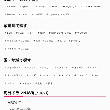
Amazon
Apple TV
Disney+
Hulu
Huluプレミア
J:COM STREAM
Lemino
Netflix
U-NEXT
スターチャンネルEX
放送局で探す
BS11
FOXチャンネル
NHK
NHK BSプレミアム
WOWOW
アクションチャンネル
スターチャンネル
スーパー！ドラマTV
ミステリーチャンネル
国・地域で探す
アイルランド
アメリカ
イギリス
イスラエル
イタリア
インド
オーストラリア
カナダ
スウェーデン
スペイン
デンマーク
ドイツ
フランス
メキシコ
北欧
日本
海外ドラマNAVIについて
ABOUT
ライター一覧