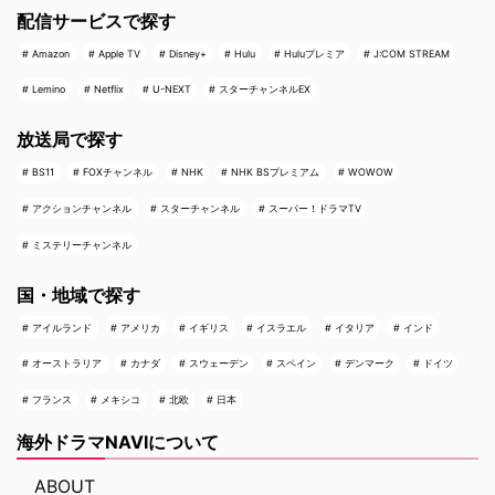
配信サービスで探す
Amazon
Apple TV
Disney+
Hulu
Huluプレミア
J:COM STREAM
Lemino
Netflix
U-NEXT
スターチャンネルEX
放送局で探す
BS11
FOXチャンネル
NHK
NHK BSプレミアム
WOWOW
アクションチャンネル
スターチャンネル
スーパー！ドラマTV
ミステリーチャンネル
国・地域で探す
アイルランド
アメリカ
イギリス
イスラエル
イタリア
インド
オーストラリア
カナダ
スウェーデン
スペイン
デンマーク
ドイツ
フランス
メキシコ
北欧
日本
海外ドラマNAVIについて
ABOUT