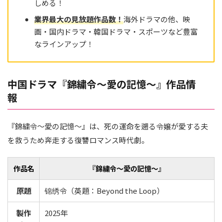
しめる！
業界最大の見放題作品
数
！
海外ドラマの他、映
画・国内ドラマ・韓国ドラマ・スポーツなど豊富
なラインアップ！
中国ドラマ『錦繍令～愛の記憶～』作品情
報
『錦繍令～愛の記憶～』は、死の運命を遡る令嬢が愛する夫
を救うため奔走する復讐ロマンス時代劇。
作品名
『錦繍令～愛の記憶～』
原題
锦绣令（英題：Beyond the Loop）
製作
2025年