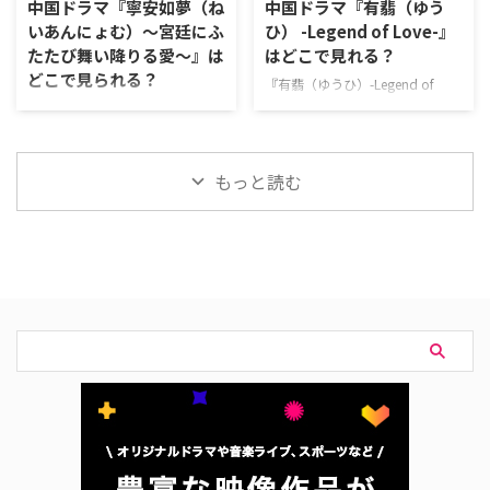
中国ドラマ『寧安如夢（ね
中国ドラマ『有翡（ゆう
金は一切かからない！ ＼新規な
NEXTは、新規の登録なら31日間
いあんにょむ）～宮廷にふ
ひ） -Legend of Love-』
ら31日間無料／ 『凌雲伝』U-
無料で利用でき、加入時にもらえ
たたび舞い降りる愛～』は
はどこで見れる？
NEXT視聴ページ >>詳細 動画配
るポイントでお得に視聴できる。
どこで見られる？
信サービス配信状況 U-NEXT
＼新規なら31日間無料／ 『蔵
『有翡（ゆうひ）-Legend of
Prime Video※有料 Disney+ Hulu
珠』U-NEXT視聴ページ >>詳細
Love-』を視聴できる動画配信サ
中国ドラマ『寧安如夢（ねいあん
Netflix …
動画配信サービス配信状況 U-
ービスをはじめ、あらすじやキャ
にょむ）～宮廷にふたたび舞い降
NEXT Prime Video※有料 …
スト、スタッフなどの情報につい
りる愛～』を視聴できる動画配信
てもまとめて紹介する。 『有翡
サービスやあらすじ、キャストな
もっと読む
（ゆうひ） -Legend of Love-』配
どの情報をまとめた。 中国ドラ
信状況 『有翡（ゆうひ） -
マ『寧安如夢（ねいあんにょむ）
Legend of Love-』は現在、日本
～宮廷にふたたび舞い降りる愛
の号が配信サービスでは配信され
～』配信情報 『寧安如夢（ねい
ていない。 中国ドラマ『有翡 -
あんにょむ）～宮廷にふたたび舞
Legend of Love-』作品情報 『有
い降りる愛～』を視聴できる動画
翡 -Legend of Love-』は、大ヒッ
配信サービスは下記の通り。 動
トドラマ『山河令』の原作者
画配信サービス配信状況 Lemino
Priestのベストセラー小説をドラ
プレミアム U-NEXT Hulu FOD
マ化した作 …
Prime Video※有料 Disney+
Netflix 『寧安如夢～宮廷にふたた
び舞い降りる愛～ …