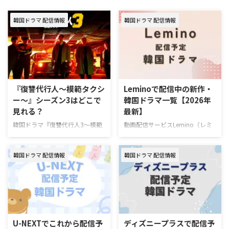
韓国ドラマ 配信情報
韓国ドラマ 配信情報
『復讐代行人～模範タクシ
Leminoで配信中の新作・
ー～』シーズン3はどこで
韓国ドラマ一覧【2026年
見れる？
最新】
韓国ドラマ『復讐代行人3～模範
動画配信サービスLemino（レミ
タクシー～』を視聴できる動画配
ノ）で配信中の新作・人気韓国ド
信サービスやあらすじ、キャスト
ラマを一挙紹介！（随時更新）
韓国ドラマ 配信情報
韓国ドラマ 配信情報
の情報をまとめた。 韓国ドラマ
Leminoで7月にスタートする韓国
『復讐代行人3～模範タクシー
ドラマ 韓国ドラマ『推しデビュ
～』配信情報 『復讐代行人3～模
― ～My Idol, My Debut～』 7月
範タクシー～』はを視聴できる動
16日（木）スタート 推しの悲劇
画配信サービスは下記の通り。
的な死を阻止するため8年前へタ
動画配信サービス配信状況
イムスリップしたファンが、アイ
Leminoプレミアム Hulu U-NEXT
ドル練習生として運命を変えよう
U-NEXTでこれから配信予
ディズニープラスで配信予
Prime Video※有料 Disney+
と奮闘するタイムスリップK-POP