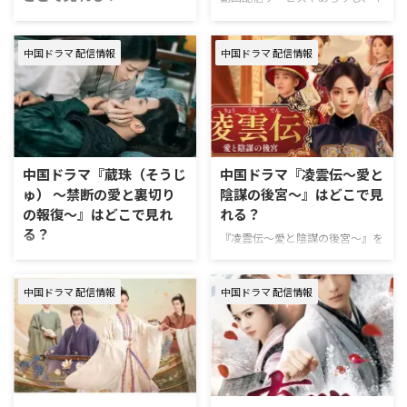
ャストについてまとめた。 中国
中国ドラマ『柳舟恋記（りゅうし
ドラマ『夏花』視はどこで見れ
ゅうれんき） ～皇子とかりそめ
る？ 『夏花』はU-NEXTで独占見
中国ドラマ 配信情報
中国ドラマ 配信情報
の花嫁～』を視聴できる動画配信
放題配信中。 U-NEXTは、新規の
サービスやあらすじ、キャストな
登録なら31日間無料で利用でき
どの情報をまとめた。 中国ドラ
る。無料期間中に解約すればお金
マ『柳舟恋記（りゅうしゅうれん
は一切かからない！ ＼新規なら
き） ～皇子とかりそめの花嫁
31日間無料／ 『夏花』U-NEXT視
～』配信情報 中国ドラマ『柳舟
聴ページ >>詳細 動画配信サービ
恋記（りゅうしゅうれんき） ～
中国ドラマ『蔵珠（そうじ
中国ドラマ『凌雲伝～愛と
ス配信状況 U-NEXT Prime
皇子とかりそめの花嫁～』はU-
ゅ） ～禁断の愛と裏切り
陰謀の後宮～』はどこで見
Video※有料 Disney+ Hulu Netflix
NEXTにて独占見放題配信中。 ＼
の報復～』はどこで見れ
れる？
中国ドラマ『夏花』作品情報
新規なら31日間無料／ 『柳舟恋
る？
『夏花』は、美しく切ない愛の結
記』U-NEXT視聴ページ >>詳細
『凌雲伝～愛と陰謀の後宮～』を
実 …
動画配信サービス配信状況 U-
視聴できる動画配信サービスやあ
『蔵珠（そうじゅ） ～禁断の愛
NEXT Prime Video※有料 Disney+
らすじ、キャストなどの情報をま
と裏切りの報復～』を視聴できる
Hulu Netfli …
中国ドラマ 配信情報
中国ドラマ 配信情報
とめた。 中国ドラマ『凌雲伝～
動画配信サービスやあらすじ、キ
愛と陰謀の後宮～』配信情報
ャストなどの情報をまとめた。
『凌雲伝～愛と陰謀の後宮～』は
中国ドラマ『蔵珠（そうじゅ）
U-NEXT（ユーネクスト）で独占
～禁断の愛と裏切りの報復～』配
見放題配信中。 U-NEXTは、新規
信情報 『蔵珠（そうじゅ） ～禁
の登録なら31日間無料で利用で
断の愛と裏切りの報復～』はU-
きる。無料期間中に解約すればお
NEXTで独占見放題配信中。 U-