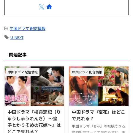
-
中国ドラマ 配信情報
-
U-NEXT
関連記事
中国ドラマ 配信情報
中国ドラマ 配信情報
中国ドラマ『柳舟恋記（り
中国ドラマ『夏花』はどこ
ゅうしゅうれんき） ～皇
で見れる？
子とかりそめの花嫁～』は
中国ドラマ『夏花』を視聴できる
どこで見れる？
動画配信サービスやあらすじ、キ