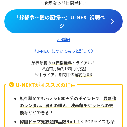
＼新規なら31日間無料／
『錦繍令～愛の記憶～』U-NEXT視聴ペ
ージ
>>詳細
《U-NEXTについてもっと詳しく》
業界最長の
31日間無料
トライアル！
※通常月額2,189円(税込)
※トライアル期間中の
解約もOK
U-NEXTがオススメの理由
無料期間でもらえる
600円分のポイント
で、
最新作
のレンタル、漫画の購入、映画館チケットへの交
換
などができる！
韓国ドラマ見放題作品数No.
1
！
K-POPライブも楽