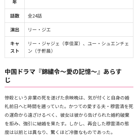
年
話数
全24話
演出
リー・ジエ
キャ
リー・ジャジェ（李佳潔）、ユー・シュエンチェ
スト
ン（于軒晨）
中国ドラマ『錦繍令～愛の記憶～』あらす
じ
惨殺という非業の死を遂げた余映晩は、気が付くと自身の婚
礼前日へと時間を遡っていた。かつての愛する夫・穆雲清を死
の運命から遠ざけるべく、彼女は彼から告げられた婚約破棄
を拒み、強引に結婚を果たす。しかし、再会した穆雲清の態
度は以前とは異なり、驚くほど冷徹なものであった。