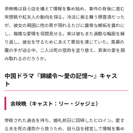
余映晩は自ら店を構えて情報を集め始め、事件の背後に潜む
宋啓銘や紅夫人の動向を探る。冷淡に振る舞う穆雲清だった
が、彼女の周囲に他の男が現れるたびに露骨な嫉妬を露わに
し、複雑な愛情を垣間見せる。実は彼もまた過酷な輪廻を繰
り返し、彼女を守るためにあえて悪役を演じていた。黒幕の
魔の手が迫る中、二人は死の宿命を塗り替え、真実の愛を掴
み取れるのだろうか。
中国ドラマ『錦繍令～愛の記憶～』キャス
ト
余映晩（キャスト：リー・ジャジェ）
惨殺された過去を持ち、婚礼前日に回帰したヒロイン。愛す
る夫を死の運命から救うため、自ら店を経営して情報を集め