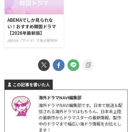
ソ・イングク主演！ 日常の倦怠
（金）スタート！ 最愛の娘を救
期に悩む会社員と冷徹な上司が仕
うため、平凡な父親が封印してい
事と恋のときめきを取り戻してい
た恐るべき素顔を現すハードボイ
ABEMAでしか見られな
く、共感必至のオフィスロマン
ルドな復讐アクション。 演出イ・
い！おすすめ韓国ドラマ
ス。 >>『残念ながら明日も出勤
スンヨン、イ・ソウン 脚本ナ
【2026年最新版】
です！』詳細 ＼新規なら30日間
ム・デジュン キャストソ・ジソ
無料！／ 『残念ながら明日も出
ブ、チェ・テフン、ユン・ギョン
ABEMA（アベマ）で独占配信中
勤です！』視聴ページ >>詳細
ホ、ジュ・サンウク、ソン・ナウ
の韓国ドラマを一挙紹介！
Amazonプライムビ …
ン >> 『エージェント・キム: リ
ABEMAでしか見られない韓国ド
…
ラマとは？ ABEMAでは、オリジ
ナルのドラマや恋愛リアリティー
ショー、アニメ、スポーツなど、
多彩な番組を配信している。韓国
ドラマをはじめとするアジアドラ
この記事を書いた人
マも豊富で、特にK-POPアイドル
が出演している作品をABEMAプ
海外ドラマNAVI編集部
レミアムで多数独占配信してい
海外ドラマNAVI編集部です。日本で放送＆配
る。 ABEMAプレミアムは、広告
信される海外ドラマはもちろん、日本未上陸
なしと広告つきの2つのプランが
の最新作からドラマスターの最新情報、製作
ある。 ABEMAプレミアム 広告つ
きABEMAプレミアム 月額料金
中のドラマまで幅広い海ドラ情報をお伝えし
￥1,180/月 ￥680/月 プレミ …
ます！