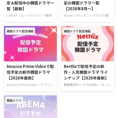
定＆配信中の韓国ドラマ一
定の韓国ドラマ一覧
Netflix 『復讐代行人3～模範タク
ロマンスコメディ。 演出ハン・
覧【最新】
【2026年8月～】
シー～』を見るならLemino！
グムビ 脚本チェ・ヨンス キャス
Leminoプレミアムは、新規の登
トQ（THE BOYZ）、ファン・ジ
U-NEXT（ユーネクスト）で配信
Disney+ (ディズニープラス)で配
録なら初月無料で利用できる。無
ア、ナナ（WOOAH）、カエデ
予定の韓国ドラマラインナップを
信予定の新作・人気韓国ドラマ、
料期間中に解 …
（tripleS …
一挙ご紹介！ さらに、最近配信
ドキュメンタリーを一挙紹介！
韓国ドラマ 配信情報
韓国ドラマ 配信情報
が始まった大注目の新作も合わせ
（随時更新） ディズニープラスで
てお届け。（随時更新） ＞＞お
毎週最新エピソードが更新中の韓
すすめの韓国ドラマ一覧はこちら
国ドラマ 韓国ドラマ『夫婦の結
＞＞中国ドラマのU-NEXT配信予
末』 7月4日（土）より独占配信
定リストはこちら U-NEXT 最新エ
容疑者の疑いをかけられながら
ピソードが毎週更新中の韓国ドラ
も、妻を救うため孤独な闘いに身
マ 韓国ドラマ『君へと続く僕の
を投じていく男のロマンティッ
Amazon Prime Videoで配
Netflixで配信予定の新
ドリーム！』 10代の終わりに初
ク・サスペンス。 作品名『夫婦
信予定の新作韓国ドラマ
作・人気韓国ドラマ ライ
恋を経験した二人が15年ぶりに
の結末』 演出キム・ジョンヒョ
【2026年最新】
ンナップ【2026年最新】
再会し、夢と愛をともに追いかけ
ン 脚本チョン・ジェハ キャスト
ていく甘酸っぱくも現実的なロマ
ナムグン・ミン、イ・ソル、キ
Amazon Prime Video（アマゾン
動画配信サービスNetflix（ネット
ンティックコメディ。 演出ユ・ソ
ム・デミョン、イ・サンヒ >>
プライム・ビデオ）で配信予定の
フリックス）で配信予定の新作・
ンドン 脚本チョン・ウンビ キャ
『夫婦の結末』あらすじ・キャス
韓国ドラマを一挙ご紹介！（随時
人気韓国ドラマを一挙紹介！（随
ストフ …
ト情報 ＼韓ドラ見 …
韓国ドラマ
更新） Amazonプライムビデオ
時更新） Netflixで毎週最新エピソ
で2026年6月に配信する韓国作品
ードを配信中の韓国ドラマ 『エ
『残念ながら明日も出勤です！』
ージェント・キム: リアクティべ
2026年6月22日（月）スタート
ーティッド』 2026年6月26日