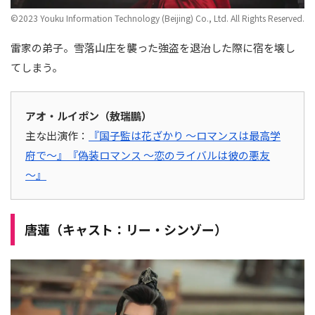
©2023 Youku Information Technology (Beijing) Co., Ltd. All Rights Reserved.
雷家の弟子。雪落山庄を襲った強盗を退治した際に宿を壊し
てしまう。
アオ・ルイポン（敖瑞鵬）
主な出演作：
『国子監は花ざかり ～ロマンスは最高学
府で～』
『偽装ロマンス ～恋のライバルは彼の悪友
～』
唐蓮（キャスト：リー・シンゾー）