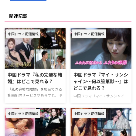
関連記事
中国ドラマ 配信情報
中国ドラマ 配信情報
中国ドラマ『私の完璧な結
中国ドラマ『マイ・サンシ
婚』はどこで見れる？
ャイン〜何以笙簫默〜』は
どこで見れる？
『私の完璧な結婚』を視聴できる
動画配信サービスやあらすじ、キ
中国ドラマ『マイ・サンシャイ
ャストなどの情報をまとめた。
ン〜何以笙簫默〜』を視聴できる
中国ドラマ『私の完璧な結婚』配
動画配信サービスやあらすじ、キ
信情報 『私の完璧な結婚』はU-
中国ドラマ 配信情報
中国ドラマ 配信情報
ャストなどの情報をまとめた。
NEXT（ユーネクスト）で独占配
中国ドラマ『マイ・サンシャイ
信中。 ＼新規なら31日間無料／
ン〜何以笙簫默〜』配信情報
『私の完璧な結婚』U-NEXT視聴
『マイ・サンシャイン〜何以笙簫