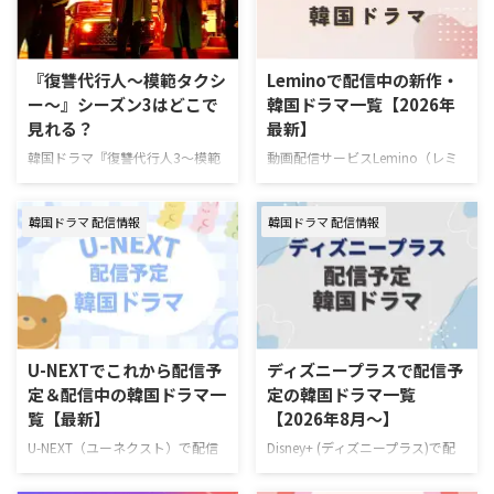
『復讐代行人～模範タクシ
Leminoで配信中の新作・
ー～』シーズン3はどこで
韓国ドラマ一覧【2026年
見れる？
最新】
韓国ドラマ『復讐代行人3～模範
動画配信サービスLemino（レミ
タクシー～』を視聴できる動画配
ノ）で配信中の新作・人気韓国ド
信サービスやあらすじ、キャスト
ラマを一挙紹介！（随時更新）
韓国ドラマ 配信情報
韓国ドラマ 配信情報
の情報をまとめた。 韓国ドラマ
Leminoで7月にスタートする韓国
『復讐代行人3～模範タクシー
ドラマ 韓国ドラマ『推しデビュ
～』配信情報 『復讐代行人3～模
― ～My Idol, My Debut～』 7月
範タクシー～』はを視聴できる動
16日（木）スタート 推しの悲劇
画配信サービスは下記の通り。
的な死を阻止するため8年前へタ
動画配信サービス配信状況
イムスリップしたファンが、アイ
Leminoプレミアム Hulu U-NEXT
ドル練習生として運命を変えよう
U-NEXTでこれから配信予
ディズニープラスで配信予
Prime Video※有料 Disney+
と奮闘するタイムスリップK-POP
定＆配信中の韓国ドラマ一
定の韓国ドラマ一覧
Netflix 『復讐代行人3～模範タク
ロマンスコメディ。 演出ハン・
覧【最新】
【2026年8月～】
シー～』を見るならLemino！
グムビ 脚本チェ・ヨンス キャス
Leminoプレミアムは、新規の登
トQ（THE BOYZ）、ファン・ジ
U-NEXT（ユーネクスト）で配信
Disney+ (ディズニープラス)で配
録なら初月無料で利用できる。無
ア、ナナ（WOOAH）、カエデ
予定の韓国ドラマラインナップを
信予定の新作・人気韓国ドラマ、
料期間中に解 …
（tripleS …
一挙ご紹介！ さらに、最近配信
ドキュメンタリーを一挙紹介！