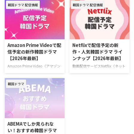
韓国ドラマ 配信情報
韓国ドラマ 配信情報
が始まった大注目の新作も合わせ
（随時更新） ディズニープラスで
てお届け。（随時更新） ＞＞お
毎週最新エピソードが更新中の韓
すすめの韓国ドラマ一覧はこちら
国ドラマ 韓国ドラマ『夫婦の結
＞＞中国ドラマのU-NEXT配信予
末』 7月4日（土）より独占配信
定リストはこちら U-NEXT 最新エ
容疑者の疑いをかけられながら
ピソードが毎週更新中の韓国ドラ
も、妻を救うため孤独な闘いに身
マ 韓国ドラマ『君へと続く僕の
を投じていく男のロマンティッ
Amazon Prime Videoで配
Netflixで配信予定の新
ドリーム！』 10代の終わりに初
ク・サスペンス。 作品名『夫婦
信予定の新作韓国ドラマ
作・人気韓国ドラマ ライ
恋を経験した二人が15年ぶりに
の結末』 演出キム・ジョンヒョ
【2026年最新】
ンナップ【2026年最新】
再会し、夢と愛をともに追いかけ
ン 脚本チョン・ジェハ キャスト
ていく甘酸っぱくも現実的なロマ
ナムグン・ミン、イ・ソル、キ
Amazon Prime Video（アマゾン
動画配信サービスNetflix（ネット
ンティックコメディ。 演出ユ・ソ
ム・デミョン、イ・サンヒ >>
プライム・ビデオ）で配信予定の
フリックス）で配信予定の新作・
ンドン 脚本チョン・ウンビ キャ
『夫婦の結末』あらすじ・キャス
韓国ドラマを一挙ご紹介！（随時
人気韓国ドラマを一挙紹介！（随
ストフ …
ト情報 ＼韓ドラ見 …
韓国ドラマ
更新） Amazonプライムビデオ
時更新） Netflixで毎週最新エピソ
で2026年6月に配信する韓国作品
ードを配信中の韓国ドラマ 『エ
『残念ながら明日も出勤です！』
ージェント・キム: リアクティべ
2026年6月22日（月）スタート
ーティッド』 2026年6月26日
ソ・イングク主演！ 日常の倦怠
（金）スタート！ 最愛の娘を救
期に悩む会社員と冷徹な上司が仕
うため、平凡な父親が封印してい
事と恋のときめきを取り戻してい
た恐るべき素顔を現すハードボイ
ABEMAでしか見られな
く、共感必至のオフィスロマン
ルドな復讐アクション。 演出イ・
い！おすすめ韓国ドラマ
ス。 >>『残念ながら明日も出勤
スンヨン、イ・ソウン 脚本ナ