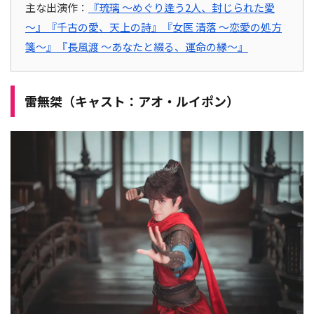
主な出演作：
『琉璃 ～めぐり逢う2人、封じられた愛
～』
『千古の愛、天上の詩』
『女医 清落 ～恋愛の処方
箋～』
『長風渡 ～あなたと綴る、運命の縁～』
雷無桀（キャスト：アオ・ルイポン）