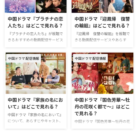
ページ >>詳細 中国ドラマ『私の
默〜』を視聴できる動画配信サー
完璧な結婚』作品情報 『私の完
ビスは下記の通り。 動画配信サ
璧な結婚』は、過去へ転生した主
ービス配信状況 Leminoプレミア
中国ドラマ『プラチナの恋
中国ドラマ『迎鳳帰 復讐
人公の復讐劇を描くラブロマンス
ム ABEMA FOD DMM TV Prime
人たち』はどこで見れる？
の輪廻』はどこで見れる？
史劇。 作品名『私の完璧な結
Video※有料 U-NEXT Disney+
婚』 原題許我耀眼（英題：Love’s
Hulu Netflix 『マイ・サンシャイ
『プラチナの恋人たち』が視聴で
『迎鳳帰 復讐の輪廻』を視聴で
Ambition） 原作張悦然の小説
ン〜何以笙簫默〜』を見るなら
きるおすすめの動画配信サービス
きる動画配信サービスやあらす
「大喬小喬」 製作年2025年 …
Lemino（レミノ）がおすすめ。
を紹介。さらに、あらすじやキャ
じ、キャストなどの情報をまとめ
Le …
スト、ロケ地などの情報について
た。 中国ドラマ『迎鳳帰 復讐
も紹介する。 中国ドラマ『プラ
の輪廻』配信情報 『迎鳳帰 復
中国ドラマ 配信情報
中国ドラマ 配信情報
チナの恋人たち』配信情報 『プ
讐の輪廻』を視聴できる動画配信
ラチナの恋人たち』を視聴できる
サービスは下記の通り。 動画配
動画配信サービスは下記の通り。
信サービス配信状況 Leminoプレ
動画配信サービス配信状況 U-
ミアム U-NEXT Hulu Prime
NEXT Leminoプレミアム Prime
Video※有料 Disney+ Netflix 『迎
Video※有料 FOD Disney+ Hulu
鳳帰』を見るならLemino（レミ
中国ドラマ『家族の名にお
中国ドラマ『国色芳華～牡
Netflix 『プラチナの恋人たち』を
ノ）がおすすめ。 Leminoプレミ
いて』はどこで見れる？
丹の花咲く都で～』はどこ
見るならU-NEXT（ユーネクス
アムは、新規の登録なら初月無料
で見れる？
ト）がおすすめ。 U-NEXTは、新
で利用できる。無料期間中に解約
中国ドラマ『家族の名において』
規の登録なら31日間無料で利用
すればお金は一切かからない！
について、あらすじやキャスト、
中国ドラマ『国色芳華～牡丹の花
で …
『迎鳳帰 …
配信情報を紹介する。 『家族の
咲く都で～』のあらすじやキャス
名において』配信情報 『家族の
ト、視聴できる動画配信サービス