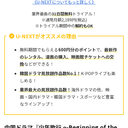
《U-NEXTについてもっと詳しく》
業界最長の
31日間無料
トライアル！
※通常月額2,189円(税込)
※トライアル期間中の
解約もOK
U-NEXTがオススメの理由
無料期間でもらえる
600円分のポイント
で、
最新作
のレンタル、漫画の購入、映画館チケットへの交
換
などができる！
韓国ドラマ見放題作品数No.
1
！
K-POPライブも楽
しめる！
業界最大の見放題作品
数
！
海外ドラマの他、映
画・国内ドラマ・韓国ドラマ・スポーツなど豊富
なラインアップ！
中国ドラマ『少年歌行 ～Beginning of the