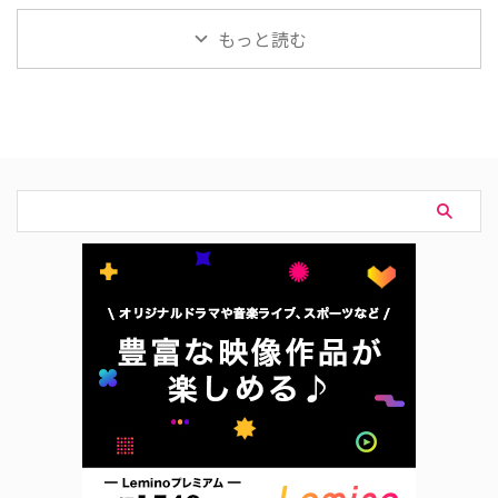
名において』を視聴できる動画配
を紹介する。 『国色芳華～牡丹
信サービスは下記の通り。 動画
の花咲く都で～』配信情報 中国
もっと読む
配信サービス配信状況 ABEMA
ドラマ『国色芳華～牡丹の花咲く
FOD Prime Video※有料 U-NEXT
都で～』はU-NEXT（ユーネクス
Disney+ Hulu Netflix 中国ドラマ
ト）で9月1日（火）より先行配
『家族の名において』はFODで見
信スタート。 『国色芳華～牡丹
放題配信中。 『家族の名におい
の花咲く都で～』作品情報 中国
て』作品情報 中国ドラマ『家族
ドラマ『国色芳華～牡丹の花咲く
の名において』は、血のつながり
都で～』は、牡丹栽培を職にする
のない三兄妹が織りなすヒューマ
ヒロインと軽薄と見せかけた高潔
ンドラマ。始めは三兄妹の子ども
な貴公子の、惹かれ合う二人の運
時代が描か …
命を描くロマンス時代劇。 作品
名『国色芳華～牡丹の花咲く都で
～』 原題国色芳華（英題： …