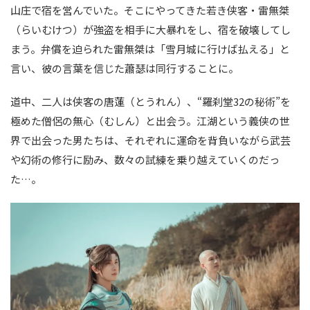
山庄で宿を営んでいた。そこにやってきた若き侠客・雷無桀
（らいむけつ）が強盗を相手に大暴れをし、宿を破壊してし
まう。弁償を迫られた雷無桀は「雪月城に行けば払える」と
言い、彼の言葉を信じた蕭瑟は同行することに。
道中、二人は侠客の唐蓮（とうれん）、“羅刹堂32の秘術”を
極めた僧侶の無心（むしん）と出会う。江湖という義侠の世
界で出会った男たちは、それぞれに運命を背負いながら武芸
や幻術の修行に励み、数々の試練を乗り越えていくのだっ
た…。