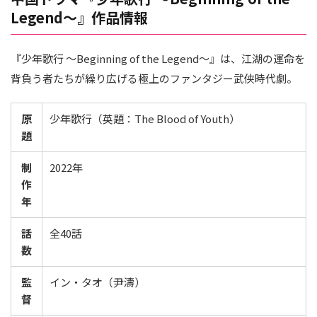
Legend～』作品情報
『少年歌行 ～Beginning of the Legend～』は、江湖の運命を
背負う者たちが繰り広げる極上のファンタジー武侠時代劇。
原
少年歌行（英題：The Blood of Youth）
題
制
2022年
作
年
話
全40話
数
監
イン・タオ（尹濤）
督