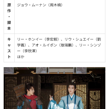
原
ジョウ・ムーナン（周木楠）
作
・
脚
本
キ
リー・ホンイー（李宏毅）、リウ・シュエイー（劉
ャ
学義）、アオ・ルイポン（敖瑞鵬）、リー・シンゾ
ス
ー（李欣澤）
ト
ほか