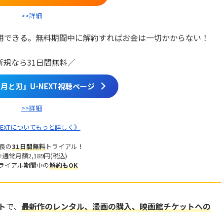
>>詳細
で利用できる。無料期間中に解約すればお金は一切かからない！
新規なら31日間無料／
月と刃』U-NEXT視聴ページ
>>詳細
NEXTについてもっと詳しく》
長の
31日間無料
トライアル！
※通常月額2,189円(税込)
ライアル期間中の
解約もOK
ト
で、
最新作のレンタル、漫画の購入、映画館チケットへの