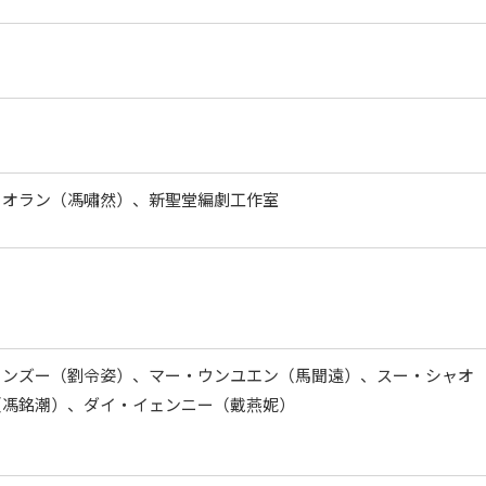
ャオラン（馮嘯然）、新聖堂編劇工作室
リンズー（劉令姿）、マー・ウンユエン（馬聞遠）、スー・シャオ
（馮銘潮）、ダイ・イェンニー（戴燕妮）