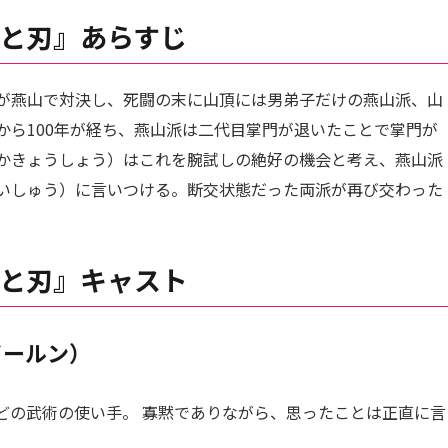
と刃』あらすじ
が燕山で対決し、死闘の末に山頂には男弟子だけの燕山派、山
から100年が経ち、燕山派は二代目掌門が退いたことで掌門が
かきょうしょう）はこれを腕試しの絶好の機会と考え、燕山派
いしゅう）に言いつける。断交状態だった両派が再び交わった
と刃』キャスト
イールン）
どの武術の使い手。 寡黙でありながら、思ったことは正直に言