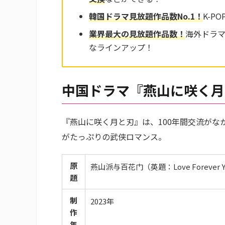
韓国ドラマ見放題作品数No.
1
！
K-P
業界最大の見放題作品
数
！
海外ドラ
なラインアップ！
中国ドラマ『燕山に咲く月
『燕山に咲く月と刃』は、100年間交流が
がたっぷりの武侠ロマンス。
原
燕山派与百花门（英題：Love Forever Y
題
制
2023年
作
年