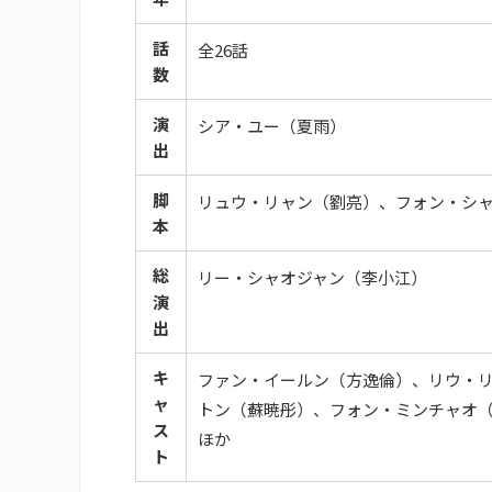
話
全26話
数
演
シア・ユー（夏雨）
出
脚
リュウ・リャン（劉亮）、フォン・シ
本
総
リー・シャオジャン（李小江）
演
出
キ
ファン・イールン（方逸倫）、リウ・
ャ
トン（蘇暁彤）、フォン・ミンチャオ
ス
ほか
ト