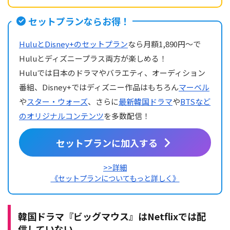
セットプランならお得！
HuluとDisney+のセットプラン
なら月額1,890円～で
Huluとディズニープラス両方が楽しめる！
Huluでは日本のドラマやバラエティ、オーディション
番組、Disney+ではディズニー作品はもちろん
マーベル
や
スター・ウォーズ
、さらに
最新韓国ドラマ
や
BTSなど
のオリジナルコンテンツ
を多数配信！
セットプランに加入する
>>詳細
《セットプランについてもっと詳しく》
韓国ドラマ『ビッグマウス』はNetflixでは配
信していない