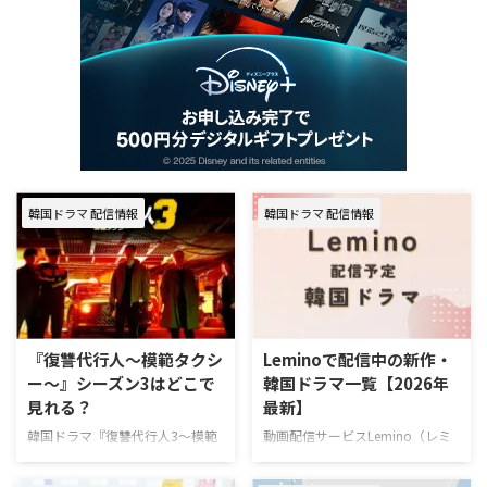
韓国ドラマ 配信情報
韓国ドラマ 配信情報
『復讐代行人～模範タクシ
Leminoで配信中の新作・
ー～』シーズン3はどこで
韓国ドラマ一覧【2026年
見れる？
最新】
韓国ドラマ『復讐代行人3～模範
動画配信サービスLemino（レミ
タクシー～』を視聴できる動画配
ノ）で配信中の新作・人気韓国ド
信サービスやあらすじ、キャスト
ラマを一挙紹介！（随時更新）