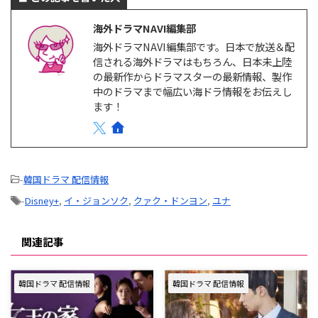
マも豊富で、特にK-POPアイドル
が出演している作品をABEMAプ
海外ドラマNAVI編集部
レミアムで多数独占配信してい
海外ドラマNAVI編集部です。日本で放送＆配
る。 ABEMAプレミアムは、広告
信される海外ドラマはもちろん、日本未上陸
なしと広告つきの2つのプランが
の最新作からドラマスターの最新情報、製作
ある。 ABEMAプレミアム 広告つ
きABEMAプレミアム 月額料金
中のドラマまで幅広い海ドラ情報をお伝えし
￥1,180/月 ￥680/月 プレミ …
ます！
-
韓国ドラマ 配信情報
-
Disney+
,
イ・ジョンソク
,
クァク・ドンヨン
,
ユナ
関連記事
韓国ドラマ 配信情報
韓国ドラマ 配信情報