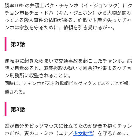
勝率10％の弁護士パク・チャンホ（イ・ジョンソク）にク
チョン市長チェ・ドハ（キム・ジュホン）から大物が関わ
っている殺人事件の依頼が来る。詐欺で財産を失ったチャ
ンホは家族を守るために、依頼を引き受けるが…。
第2話
運転中に起きためまいで交通事故を起こしたチャンホ。病
院で目覚めると、麻薬摂取の疑いで凶悪犯が集まるクチョ
ン刑務所に収監されることに。
同時に、チャンホが天才詐欺師ビッグマウスであることが報
道される。
第3話
誰が自分をビッグマウスに仕立てたのか疑問を抱くチャン
ホだが、妻のコ・ミホ（ユナ／
少女時代
）を守るために、