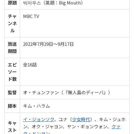
原題
빅마우스（英題：Big Mouth）
チャ
MBC TV
ンネ
ル
放送
2022年7月29日～9月17日
期間
エピ
全16話
ソー
ド数
監督
オ・チュンファン（『無人島のディーバ』）
脚本
キム・ハラム
イ・ジョンソク
、ユナ（
少女時代
）、キム・ジュホ
キャ
ン、オク・ジャヨン、ヤン・ギョンウォン、
クァ
スト
ク・ドンヨン