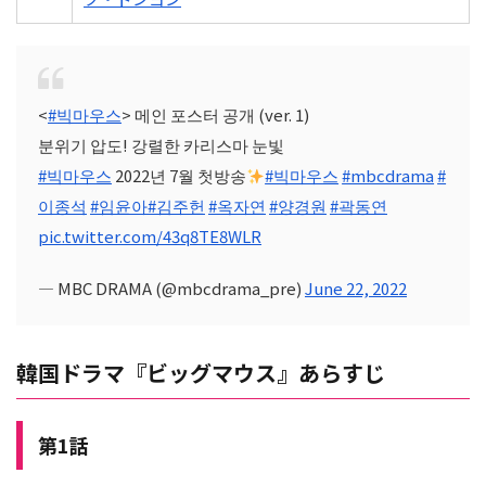
<
#빅마우스
> 메인 포스터 공개 (ver. 1)
분위기 압도! 강렬한 카리스마 눈빛
#빅마우스
2022년 7월 첫방송
#빅마우스
#mbcdrama
#
이종석
#임윤아
#김주헌
#옥자연
#양경원
#곽동연
pic.twitter.com/43q8TE8WLR
— MBC DRAMA (@mbcdrama_pre)
June 22, 2022
韓国ドラマ『ビッグマウス』あらすじ
第1話