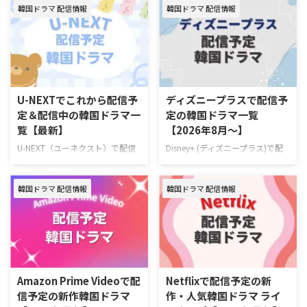
韓国ドラマ 配信情報
韓国ドラマ 配信情報
の情報をまとめた。 韓国ドラマ
Leminoで7月にスタートする韓国
『復讐代行人3～模範タクシー
ドラマ 韓国ドラマ『推しデビュ
～』配信情報 『復讐代行人3～模
― ～My Idol, My Debut～』 7月
範タクシー～』はを視聴できる動
16日（木）スタート 推しの悲劇
画配信サービスは下記の通り。
的な死を阻止するため8年前へタ
動画配信サービス配信状況
イムスリップしたファンが、アイ
Leminoプレミアム Hulu U-NEXT
ドル練習生として運命を変えよう
U-NEXTでこれから配信予
ディズニープラスで配信予
Prime Video※有料 Disney+
と奮闘するタイムスリップK-POP
定＆配信中の韓国ドラマ一
定の韓国ドラマ一覧
Netflix 『復讐代行人3～模範タク
ロマンスコメディ。 演出ハン・
覧【最新】
【2026年8月～】
シー～』を見るならLemino！
グムビ 脚本チェ・ヨンス キャス
Leminoプレミアムは、新規の登
トQ（THE BOYZ）、ファン・ジ
U-NEXT（ユーネクスト）で配信
Disney+ (ディズニープラス)で配
録なら初月無料で利用できる。無
ア、ナナ（WOOAH）、カエデ
予定の韓国ドラマラインナップを
信予定の新作・人気韓国ドラマ、
料期間中に解 …
（tripleS …
一挙ご紹介！ さらに、最近配信
ドキュメンタリーを一挙紹介！
韓国ドラマ 配信情報
韓国ドラマ 配信情報
が始まった大注目の新作も合わせ
（随時更新） ディズニープラスで
てお届け。（随時更新） ＞＞お
毎週最新エピソードが更新中の韓
すすめの韓国ドラマ一覧はこちら
国ドラマ 韓国ドラマ『夫婦の結
＞＞中国ドラマのU-NEXT配信予
末』 7月4日（土）より独占配信
定リストはこちら U-NEXT 最新エ
容疑者の疑いをかけられながら
ピソードが毎週更新中の韓国ドラ
も、妻を救うため孤独な闘いに身
マ 韓国ドラマ『君へと続く僕の
を投じていく男のロマンティッ
Amazon Prime Videoで配
Netflixで配信予定の新
ドリーム！』 10代の終わりに初
ク・サスペンス。 作品名『夫婦
信予定の新作韓国ドラマ
作・人気韓国ドラマ ライ
恋を経験した二人が15年ぶりに
の結末』 演出キム・ジョンヒョ