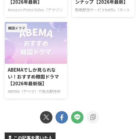
【2026年最新】
ンナップ【2026年最新】
再会し、夢と愛をともに追いかけ
ン 脚本チョン・ジェハ キャスト
ていく甘酸っぱくも現実的なロマ
ナムグン・ミン、イ・ソル、キ
Amazon Prime Video（アマゾン
動画配信サービスNetflix（ネット
ンティックコメディ。 演出ユ・ソ
ム・デミョン、イ・サンヒ >>
プライム・ビデオ）で配信予定の
フリックス）で配信予定の新作・
ンドン 脚本チョン・ウンビ キャ
『夫婦の結末』あらすじ・キャス
韓国ドラマを一挙ご紹介！（随時
人気韓国ドラマを一挙紹介！（随
ストフ …
ト情報 ＼韓ドラ見 …
韓国ドラマ
更新） Amazonプライムビデオ
時更新） Netflixで毎週最新エピソ
で2026年6月に配信する韓国作品
ードを配信中の韓国ドラマ 『エ
『残念ながら明日も出勤です！』
ージェント・キム: リアクティべ
2026年6月22日（月）スタート
ーティッド』 2026年6月26日
ソ・イングク主演！ 日常の倦怠
（金）スタート！ 最愛の娘を救
期に悩む会社員と冷徹な上司が仕
うため、平凡な父親が封印してい
事と恋のときめきを取り戻してい
た恐るべき素顔を現すハードボイ
ABEMAでしか見られな
く、共感必至のオフィスロマン
ルドな復讐アクション。 演出イ・
い！おすすめ韓国ドラマ
ス。 >>『残念ながら明日も出勤
スンヨン、イ・ソウン 脚本ナ
【2026年最新版】
です！』詳細 ＼新規なら30日間
ム・デジュン キャストソ・ジソ
無料！／ 『残念ながら明日も出
ブ、チェ・テフン、ユン・ギョン
ABEMA（アベマ）で独占配信中
勤です！』視聴ページ >>詳細
ホ、ジュ・サンウク、ソン・ナウ
の韓国ドラマを一挙紹介！
Amazonプライムビ …
ン >> 『エージェント・キム: リ
ABEMAでしか見られない韓国ド
…
ラマとは？ ABEMAでは、オリジ
ナルのドラマや恋愛リアリティー
ショー、アニメ、スポーツなど、
多彩な番組を配信している。韓国
ドラマをはじめとするアジアドラ
この記事を書いた人