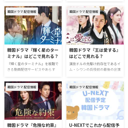
間で～』を視聴できる動画配信サ
ラマ『女王の家』配信情報 『女
ービスやあらすじ、キャストなど
王の家』を視聴できる動画配信サ
韓国ドラマ 配信情報
韓国ドラマ 配信情報
の情報をまとめた。 韓国ドラマ
ービスは下記の通り。 動画配信
『親密なリプリー～真実と偽りの
サービス配信状況 Leminoプレミ
間で～』配信情報 『親密なリプ
アム U-NEXT Hulu Prime Video
リー～真実と偽りの間で～』は
Disney+ Netflix 『女王の家』を見
Prime Videoのサブスクリプショ
るならLeminoがおすすめ。
ン「韓国ドラマ＆エンタメ
Leminoプレミアムは、新規の登
Channel K」にて独占配信中。 ＼
韓国ドラマ『輝く星のター
韓国ドラマ『王は愛する』
録なら初月無料で利用できる。無
新規なら7日間無料！／ 『親密な
ミナル』はどこで見れる？
はどこで見れる？
料期間中に解約すればお金は一切
リプリー～真実と偽りの間で～』
かからない！ U-NEXTも、新規の
視聴ページ >>Channel K詳細 韓
『輝く星のターミナル』を視聴で
演技ドルの先駆け的存在であるイ
登録なら31日間無料で利用でき
国ドラマ『親密なリプリー～真実
きる動画配信サービスやあらす
ム・シワンの兵役前の最後の出演
…
と偽りの間で～』作品情報 『親
じ、キャストなどの情報をまとめ
作『王は愛する』は、愛と友情が
密なリプリー～真実と偽りの間で
た。 韓国ドラマ『輝く星のター
複雑に交錯するラブロマンス時代
～』 …
ミナル』配信情報 『輝く星のタ
劇。胸キュン満載、そして心打た
韓国ドラマ 配信情報
韓国ドラマ 配信情報
ーミナル』を視聴できる動画配信
れる『王は愛する』について、詳
サービスは下記の通り。 動画配
しくご紹介。 韓国ドラマ『王は
信サービス配信状況 Leminoプレ
愛する』配信情報 現在、『王は
ミアム Hulu Prime Video※有料
愛する』を視聴できる動画配信サ
U-NEXT Disney+ Netflix 『輝く星
ービスは下記の通り。 動画配信
のターミナル』を見るなら
サービス配信状況 Leminoプレミ
韓国ドラマ『危険な約束』
U-NEXTでこれから配信予
Leminoがおすすめ。 Leminoプレ
アム U-NEXT Hulu Prime Video※