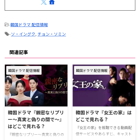
-
韓国ドラマ 配信情報
-
ソ・イングク
,
チョン・ソミン
関連記事
韓国ドラマ 配信情報
韓国ドラマ 配信情報
韓国ドラマ『親密なリプリ
韓国ドラマ『女王の家』は
ー～真実と偽りの間で～』
どこで見れる？
はどこで見れる？
『女王の家』を視聴できる動画配
信サービスやあらすじ、キャスト
『親密なリプリー～真実と偽りの
などの情報をまとめた。 韓国ド