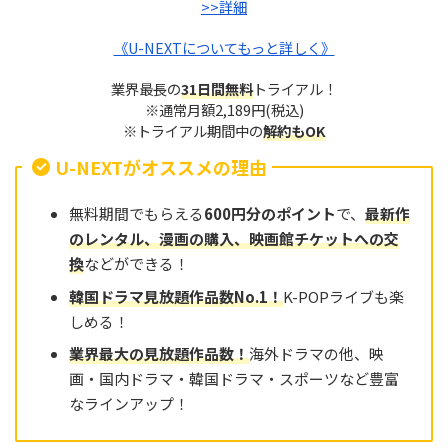
>>詳細
《U-NEXTについてもっと詳しく》
業界最長の
31日間無料
トライアル！
※通常月額2,189円(税込)
※トライアル期間中の
解約もOK
U-NEXTがオススメの理由
無料期間でもらえる
600円分のポイント
で、
最新作
のレンタル、漫画の購入、映画館チケットへの交
換
などができる！
韓国ドラマ見放題作品数No.
1
！
K-POPライブも楽
しめる！
業界最大の見放題作品
数
！
海外ドラマの他、映
画・国内ドラマ・韓国ドラマ・スポーツなど豊富
なラインアップ！