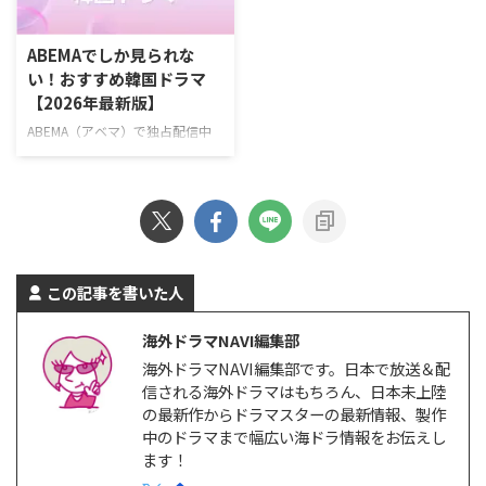
期に悩む会社員と冷徹な上司が仕
うため、平凡な父親が封印してい
事と恋のときめきを取り戻してい
た恐るべき素顔を現すハードボイ
ABEMAでしか見られな
く、共感必至のオフィスロマン
ルドな復讐アクション。 演出イ・
い！おすすめ韓国ドラマ
ス。 >>『残念ながら明日も出勤
スンヨン、イ・ソウン 脚本ナ
【2026年最新版】
です！』詳細 ＼新規なら30日間
ム・デジュン キャストソ・ジソ
無料！／ 『残念ながら明日も出
ブ、チェ・テフン、ユン・ギョン
ABEMA（アベマ）で独占配信中
勤です！』視聴ページ >>詳細
ホ、ジュ・サンウク、ソン・ナウ
の韓国ドラマを一挙紹介！
Amazonプライムビ …
ン >> 『エージェント・キム: リ
ABEMAでしか見られない韓国ド
…
ラマとは？ ABEMAでは、オリジ
ナルのドラマや恋愛リアリティー
ショー、アニメ、スポーツなど、
多彩な番組を配信している。韓国
ドラマをはじめとするアジアドラ
この記事を書いた人
マも豊富で、特にK-POPアイドル
が出演している作品をABEMAプ
海外ドラマNAVI編集部
レミアムで多数独占配信してい
海外ドラマNAVI編集部です。日本で放送＆配
る。 ABEMAプレミアムは、広告
信される海外ドラマはもちろん、日本未上陸
なしと広告つきの2つのプランが
の最新作からドラマスターの最新情報、製作
ある。 ABEMAプレミアム 広告つ
きABEMAプレミアム 月額料金
中のドラマまで幅広い海ドラ情報をお伝えし
￥1,180/月 ￥680/月 プレミ …
ます！