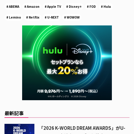
ABEMA
Amazon
Apple TV
Disney+
FOD
Hulu
Lemino
Netflix
U-NEXT
WOWOW
最新記事
「2026 K-WORLD DREAM AWARDS」がU-