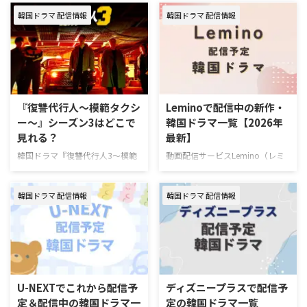
韓国ドラマ 配信情報
韓国ドラマ 配信情報
『復讐代行人～模範タクシ
Leminoで配信中の新作・
ー～』シーズン3はどこで
韓国ドラマ一覧【2026年
見れる？
最新】
韓国ドラマ『復讐代行人3～模範
動画配信サービスLemino（レミ
タクシー～』を視聴できる動画配
ノ）で配信中の新作・人気韓国ド
信サービスやあらすじ、キャスト
ラマを一挙紹介！（随時更新）
韓国ドラマ 配信情報
韓国ドラマ 配信情報
の情報をまとめた。 韓国ドラマ
Leminoで7月にスタートする韓国
『復讐代行人3～模範タクシー
ドラマ 韓国ドラマ『推しデビュ
～』配信情報 『復讐代行人3～模
― ～My Idol, My Debut～』 7月
範タクシー～』はを視聴できる動
16日（木）スタート 推しの悲劇
画配信サービスは下記の通り。
的な死を阻止するため8年前へタ
動画配信サービス配信状況
イムスリップしたファンが、アイ
Leminoプレミアム Hulu U-NEXT
ドル練習生として運命を変えよう
U-NEXTでこれから配信予
ディズニープラスで配信予
Prime Video※有料 Disney+
と奮闘するタイムスリップK-POP
定＆配信中の韓国ドラマ一
定の韓国ドラマ一覧
Netflix 『復讐代行人3～模範タク
ロマンスコメディ。 演出ハン・