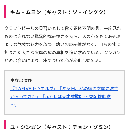
キム・ムヨン（キャスト：ソ・イングク）
クラフトビールの見習いとして働く正体不明の男。一度見た
ものは忘れない驚異的な記憶力を持ち、人の心をもてあそぶ
ような危険な魅力を放つ。幼い頃の記憶がなく、自らの体に
刻まれた大きな火傷の痕の真相を追い求めている。ジンガン
との出会いにより、凍てついた心が変化し始める。
主な出演作
『TWELVE トゥエルブ』
『ある日、私の家の玄関に滅亡
が入ってきた』
『元カレは天才詐欺師 ～38師機動隊
～』
ユ・ジンガン（キャスト：チョン・ソミン）