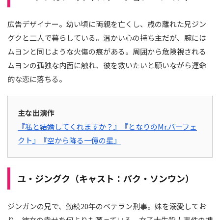
広告デザイナー。幼い頃に両親を亡くし、歳の離れた兄ジン
グクと二人で暮らしている。温かい心の持ち主だが、腕には
ムヨンと同じような火傷の痕がある。周囲から危険視される
ムヨンの孤独な内面に触れ、彼を救いたいと願いながら運命
的な恋に落ちる。
主な出演作
『私と結婚してくれますか？』
『となりのMr.パーフェ
クト』
『空から降る一億の星』
ユ・ジングク（キャスト：パク・ソンウン）
ジンガンの兄で、勤続20年のベテラン刑事。妹を溺愛してお
り、彼女の幸せを何よりも願っている。女子大生殺人事件の捜