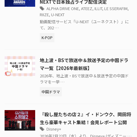
NEXTで日本独占ライブ配信決定
ALPHA DRIVE ONE
,
ATEEZ
,
ILLIT
,
LE SSERAFIM
,
RIIZE
,
U-NEXT
動画配信サービス「U-NEXT（ユーネクスト）」に
て、202 …
K-POP
地上波・BSで放送中＆放送予定の中国ドラ
マ一覧【2026年最新版】
2026年、地上波・BSで放送中＆放送予定の中国ド
ラマを一挙 …
中国ドラマ
『殺し屋たちの店２』イ・ドンウク、岡田将
生ら豪華キャスト集結！会見レポート公開
Disney+
2026年7月22日（水）より、Disney+ (ディズニー …