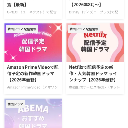
覧【最新】
【2026年8月～】
シー～』を見るならLemino！
グムビ 脚本チェ・ヨンス キャス
Leminoプレミアムは、新規の登
トQ（THE BOYZ）、ファン・ジ
U-NEXT（ユーネクスト）で配信
Disney+ (ディズニープラス)で配
録なら初月無料で利用できる。無
ア、ナナ（WOOAH）、カエデ
予定の韓国ドラマラインナップを
信予定の新作・人気韓国ドラマ、
料期間中に解 …
（tripleS …
一挙ご紹介！ さらに、最近配信
ドキュメンタリーを一挙紹介！
韓国ドラマ 配信情報
韓国ドラマ 配信情報
が始まった大注目の新作も合わせ
（随時更新） ディズニープラスで
てお届け。（随時更新） ＞＞お
毎週最新エピソードが更新中の韓
すすめの韓国ドラマ一覧はこちら
国ドラマ 韓国ドラマ『夫婦の結
＞＞中国ドラマのU-NEXT配信予
末』 7月4日（土）より独占配信
定リストはこちら U-NEXT 最新エ
容疑者の疑いをかけられながら
ピソードが毎週更新中の韓国ドラ
も、妻を救うため孤独な闘いに身
マ 韓国ドラマ『君へと続く僕の
を投じていく男のロマンティッ
Amazon Prime Videoで配
Netflixで配信予定の新
ドリーム！』 10代の終わりに初
ク・サスペンス。 作品名『夫婦
信予定の新作韓国ドラマ
作・人気韓国ドラマ ライ
恋を経験した二人が15年ぶりに
の結末』 演出キム・ジョンヒョ
【2026年最新】
ンナップ【2026年最新】
再会し、夢と愛をともに追いかけ
ン 脚本チョン・ジェハ キャスト
ていく甘酸っぱくも現実的なロマ
ナムグン・ミン、イ・ソル、キ
Amazon Prime Video（アマゾン
動画配信サービスNetflix（ネット
ンティックコメディ。 演出ユ・ソ
ム・デミョン、イ・サンヒ >>
プライム・ビデオ）で配信予定の
フリックス）で配信予定の新作・
ンドン 脚本チョン・ウンビ キャ
『夫婦の結末』あらすじ・キャス
韓国ドラマを一挙ご紹介！（随時
人気韓国ドラマを一挙紹介！（随
ストフ …
ト情報 ＼韓ドラ見 …
韓国ドラマ
更新） Amazonプライムビデオ
時更新） Netflixで毎週最新エピソ
で2026年6月に配信する韓国作品
ードを配信中の韓国ドラマ 『エ
『残念ながら明日も出勤です！』
ージェント・キム: リアクティべ
2026年6月22日（月）スタート
ーティッド』 2026年6月26日
ソ・イングク主演！ 日常の倦怠
（金）スタート！ 最愛の娘を救