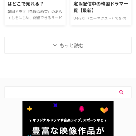
はどこで見れる？
定＆配信中の韓国ドラマ一
ミアムは、新規の登録なら初月無
有料 Disney+ Netflix 『王は愛す
覧【最新】
料で利用できる。無料期間中に解
る』を見るならLeminoがおすす
韓国ドラマ『危険な約束』のあら
約すればお金は一切かからない！
め。 Leminoプレミアムは、新規
すじをはじめ、配信できるサービ
U-NEXT（ユーネクスト）で配信
韓国ド …
の …
ス、見どころ、キャストの情報な
予定の韓国ドラマラインナップを
どを合わせて紹介する。 韓国ド
一挙ご紹介！ さらに、最近配信
ラマ『危険な約束』配信情報
が始まった大注目の新作も合わせ
『危険な約束』を視聴できる動画
てお届け。（随時更新） ＞＞お
もっと読む
配信サービスは下記の通り。 動
すすめの韓国ドラマ一覧はこちら
画配信サービス配信状況 Lemino
＞＞中国ドラマのU-NEXT配信予
プレミアム U-NEXT Prime Video
定リストはこちら U-NEXT 最新エ
Disney+ Hulu Netflix 『危険な約
ピソードが毎週更新中の韓国ドラ
束』を見るならLeminoがおすす
マ 韓国ドラマ『君へと続く僕の
め。 Leminoプレミアムは、新規
ドリーム！』 10代の終わりに初
の登録なら初月無料で利用でき
恋を経験した二人が15年ぶりに
る。無料期間中に解約すればお金
再会し、夢と愛をともに追いかけ
は一切かからない！ U-NEXTも、
ていく甘酸っぱくも現実的なロマ
…
ンティックコメディ。 演出ユ・ソ
ンドン 脚本チョン・ウンビ キャ
ストフ …