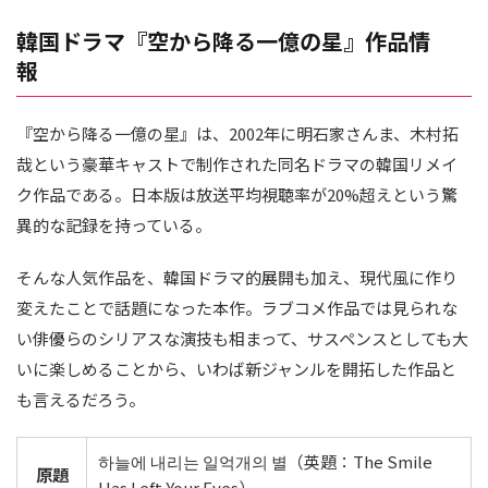
韓国ドラマ『空から降る一億の星』作品情
報
『空から降る一億の星』は、2002年に明石家さんま、木村拓
哉という豪華キャストで制作された同名ドラマの韓国リメイ
ク作品である。日本版は放送平均視聴率が20%超えという驚
異的な記録を持っている。
そんな人気作品を、韓国ドラマ的展開も加え、現代風に作り
変えたことで話題になった本作。ラブコメ作品では見られな
い俳優らのシリアスな演技も相まって、サスペンスとしても大
いに楽しめることから、いわば新ジャンルを開拓した作品と
も言えるだろう。
하늘에 내리는 일억개의 별（英題：The Smile
原題
Has Left Your Eyes）