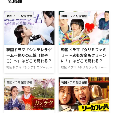
関連記事
韓国ドラマ 配信情報
韓国ドラマ 配信情報
韓国ドラマ『シンデレラゲ
韓国ドラマ『タリミファミ
ーム～偽りの母娘（おや
リー～恋もお金もクリーン
こ）～』はどこで見れる？
に！』はどこで見れる？
韓国ドラマ『シンデレラゲーム～
韓国ドラマ『タリミファミリー～
偽りの母娘（おやこ）～』のあら
恋もお金もクリーンに！』の配信
すじやキャスト、視聴できる動画
先やあらすじ、キャストについて
韓国ドラマ 配信情報
韓国ドラマ 配信情報
配信サービスを紹介する。 韓国
情報をまとめた。 韓国ドラマ
ドラマ『シンデレラゲーム～偽り
『タリミファミリー～恋もお金も
の母娘（おやこ）～』配信情報
クリーンに！』配信情報 『タリ
『シンデレラゲーム～偽りの母娘
ミファミリー～恋もお金もクリー
（おやこ）～』は、U-NEXTで独
ンに！』はU-NEXTで独占配信
占配信中。現在、第1～30話を見
中。 U-NEXTは、新規の登録なら
放題配信している。 U-NEXTは、
31日間無料で利用できる。無料