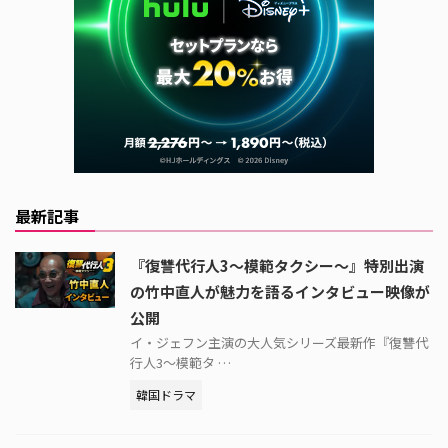
最新記事
『復讐代行人3～模範タクシー～』特別出演
の竹中直人が魅力を語るインタビュー映像が
公開
イ・ジェフン主演の大人気シリーズ最新作『復讐代
行人3～模範タ …
韓国ドラマ