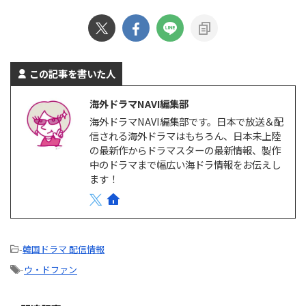
…
ラマとは？ ABEMAでは、オリジ
ナルのドラマや恋愛リアリティー
ショー、アニメ、スポーツなど、
多彩な番組を配信している。韓国
ドラマをはじめとするアジアドラ
この記事を書いた人
マも豊富で、特にK-POPアイドル
が出演している作品をABEMAプ
海外ドラマNAVI編集部
レミアムで多数独占配信してい
海外ドラマNAVI編集部です。日本で放送＆配
る。 ABEMAプレミアムは、広告
信される海外ドラマはもちろん、日本未上陸
なしと広告つきの2つのプランが
の最新作からドラマスターの最新情報、製作
ある。 ABEMAプレミアム 広告つ
きABEMAプレミアム 月額料金
中のドラマまで幅広い海ドラ情報をお伝えし
￥1,180/月 ￥680/月 プレミ …
ます！
-
韓国ドラマ 配信情報
-
ウ・ドファン