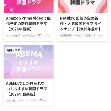
定リストはこちら U-NEXT 最新エ
容疑者の疑いをかけられながら
ピソードが毎週更新中の韓国ドラ
も、妻を救うため孤独な闘いに身
マ 韓国ドラマ『君へと続く僕の
を投じていく男のロマンティッ
Amazon Prime Videoで配
Netflixで配信予定の新
ドリーム！』 10代の終わりに初
ク・サスペンス。 作品名『夫婦
信予定の新作韓国ドラマ
作・人気韓国ドラマ ライ
恋を経験した二人が15年ぶりに
の結末』 演出キム・ジョンヒョ
【2026年最新】
ンナップ【2026年最新】
再会し、夢と愛をともに追いかけ
ン 脚本チョン・ジェハ キャスト
ていく甘酸っぱくも現実的なロマ
ナムグン・ミン、イ・ソル、キ
Amazon Prime Video（アマゾン
動画配信サービスNetflix（ネット
ンティックコメディ。 演出ユ・ソ
ム・デミョン、イ・サンヒ >>
プライム・ビデオ）で配信予定の
フリックス）で配信予定の新作・
ンドン 脚本チョン・ウンビ キャ
『夫婦の結末』あらすじ・キャス
韓国ドラマを一挙ご紹介！（随時
人気韓国ドラマを一挙紹介！（随
ストフ …
ト情報 ＼韓ドラ見 …
韓国ドラマ
更新） Amazonプライムビデオ
時更新） Netflixで毎週最新エピソ
で2026年6月に配信する韓国作品
ードを配信中の韓国ドラマ 『エ
『残念ながら明日も出勤です！』
ージェント・キム: リアクティべ
2026年6月22日（月）スタート
ーティッド』 2026年6月26日
ソ・イングク主演！ 日常の倦怠
（金）スタート！ 最愛の娘を救
期に悩む会社員と冷徹な上司が仕
うため、平凡な父親が封印してい
事と恋のときめきを取り戻してい
た恐るべき素顔を現すハードボイ
ABEMAでしか見られな
く、共感必至のオフィスロマン
ルドな復讐アクション。 演出イ・
い！おすすめ韓国ドラマ
ス。 >>『残念ながら明日も出勤
スンヨン、イ・ソウン 脚本ナ
【2026年最新版】
です！』詳細 ＼新規なら30日間
ム・デジュン キャストソ・ジソ
無料！／ 『残念ながら明日も出
ブ、チェ・テフン、ユン・ギョン
ABEMA（アベマ）で独占配信中
勤です！』視聴ページ >>詳細
ホ、ジュ・サンウク、ソン・ナウ
の韓国ドラマを一挙紹介！
Amazonプライムビ …
ン >> 『エージェント・キム: リ
ABEMAでしか見られない韓国ド