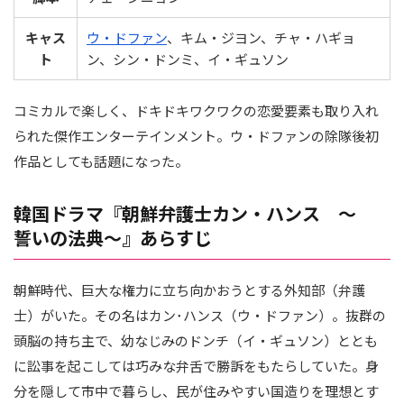
キャス
ウ・ドファン
、キム・ジヨン、チャ・ハギョ
ト
ン、シン・ドンミ、イ・ギュソン
コミカルで楽しく、ドキドキワクワクの恋愛要素も取り入れ
られた傑作エンターテインメント。ウ・ドファンの除隊後初
作品としても話題になった。
韓国ドラマ『朝鮮弁護士カン・ハンス ～
誓いの法典～』あらすじ
朝鮮時代、巨大な権力に立ち向かおうとする外知部（弁護
士）がいた。その名はカン･ハンス（ウ・ドファン）。抜群の
頭脳の持ち主で、幼なじみのドンチ（イ・ギュソン）ととも
に訟事を起こしては巧みな弁舌で勝訴をもたらしていた。身
分を隠して市中で暮らし、民が住みやすい国造りを理想とす