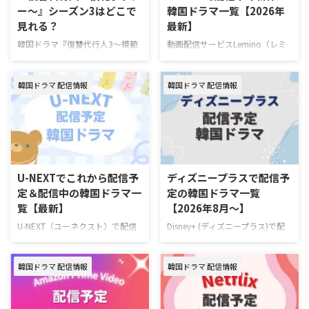
ー～』シーズン3はどこで
韓国ドラマ一覧【2026年
見れる？
最新】
韓国ドラマ『復讐代行人3～模範
動画配信サービスLemino（レミ
タクシー～』を視聴できる動画配
ノ）で配信中の新作・人気韓国ド
信サービスやあらすじ、キャスト
ラマを一挙紹介！（随時更新）
韓国ドラマ 配信情報
韓国ドラマ 配信情報
の情報をまとめた。 韓国ドラマ
Leminoで7月にスタートする韓国
『復讐代行人3～模範タクシー
ドラマ 韓国ドラマ『推しデビュ
～』配信情報 『復讐代行人3～模
― ～My Idol, My Debut～』 7月
範タクシー～』はを視聴できる動
16日（木）スタート 推しの悲劇
画配信サービスは下記の通り。
的な死を阻止するため8年前へタ
動画配信サービス配信状況
イムスリップしたファンが、アイ
Leminoプレミアム Hulu U-NEXT
ドル練習生として運命を変えよう
U-NEXTでこれから配信予
ディズニープラスで配信予
Prime Video※有料 Disney+
と奮闘するタイムスリップK-POP
定＆配信中の韓国ドラマ一
定の韓国ドラマ一覧
Netflix 『復讐代行人3～模範タク
ロマンスコメディ。 演出ハン・
覧【最新】
【2026年8月～】
シー～』を見るならLemino！
グムビ 脚本チェ・ヨンス キャス
Leminoプレミアムは、新規の登
トQ（THE BOYZ）、ファン・ジ
U-NEXT（ユーネクスト）で配信
Disney+ (ディズニープラス)で配
録なら初月無料で利用できる。無
ア、ナナ（WOOAH）、カエデ
予定の韓国ドラマラインナップを
信予定の新作・人気韓国ドラマ、
料期間中に解 …
（tripleS …
一挙ご紹介！ さらに、最近配信
ドキュメンタリーを一挙紹介！
韓国ドラマ 配信情報
韓国ドラマ 配信情報
が始まった大注目の新作も合わせ
（随時更新） ディズニープラスで
てお届け。（随時更新） ＞＞お
毎週最新エピソードが更新中の韓
すすめの韓国ドラマ一覧はこちら
国ドラマ 韓国ドラマ『夫婦の結
＞＞中国ドラマのU-NEXT配信予
末』 7月4日（土）より独占配信