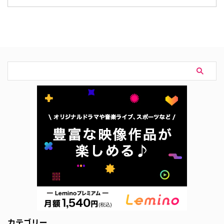
ス 韓国ドラマ『リアル：タイ
７年目のジレンマ～』の配信状況
ム：ラブ』は、現在日本の動画配
は下記の通り。 動画配信サービ
信サービスでは視聴できない。
ス配信状況 Leminoプレミアム U-
韓国ドラマ『リアル：タイム：ラ
NEXT Hulu FOD Prime Video※有
ブ』作品概要 韓国ドラマ『リア
料 Disney+ Netflix 『男と女～７年
ル：タイム：ラブ』は、高校生カ
目のジレンマ～』を見るなら
ップルの日常を胸キュン学園ラブ
Leminoがおすすめ。 Leminoプレ
コメディとして描いた人気ウェブ
ミアムは、新規の登録なら初月無
ドラマシリーズ。 作品名『リア
料で利用できる。無料期間中に
ル：タイム：ラブ』 原題리얼:타
…
임:러브（英題：Real:Tim …
カテゴリー