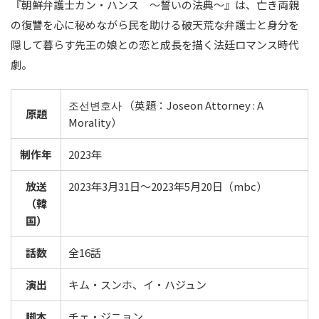
『朝鮮弁護士カン・ハンス ～誓いの法典～』は、亡き両親
の復讐を心に秘めながら民を助ける破天荒な弁護士と身分を
隠して暮らす先王の娘との恋と成長を描く法廷ロマンス時代
劇。
조선변호사 （英題：Joseon Attorney : A
原題
Morality）
制作年
2023年
放送
2023年3月31日～2023年5月20日（mbc）
（韓
国）
話数
全16話
演出
キム・スンホ、イ・ハジュン
脚本
チェ・ジニョン