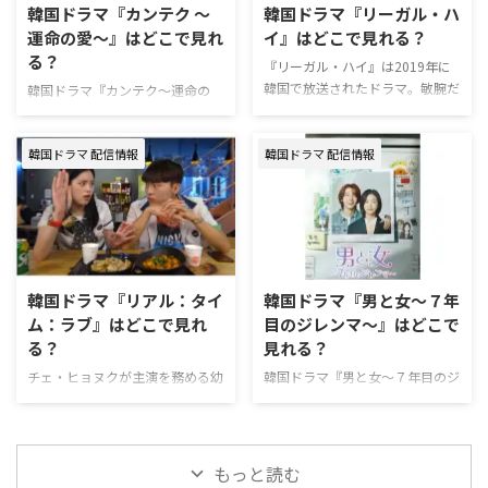
韓国ドラマ『カンテク ～
韓国ドラマ『リーガル・ハ
新規の登録なら31日間無料で利
期間中に解約すればお金は一切か
運命の愛～』はどこで見れ
イ』はどこで見れる？
用できる。無料期間中に解約すれ
からない！ ＼新規なら31日間無
る？
ばお金は一切かからない！ ＼新
料／ 『タリミファミリー』U-
『リーガル・ハイ』は2019年に
規なら31日間無料／ 『シンデレ
NEXT視聴ページ >>詳細 動画配
韓国で放送されたドラマ。敏腕だ
韓国ドラマ『カンテク〜運命の
ラゲーム～偽りの母娘（おやこ）
信サービス配信状況 U-NEXT
が人情味にかけるベテラン弁護士
愛〜』が視聴できる動画配信サー
～』U-NEXT視聴ページ >>詳細
Prime Video Hulu Disn …
と、それとは正反対の情熱的で優
ビスをはじめ、あらすじやキャス
韓国ドラ …
しい新米弁護士が繰り広げるコミ
韓国ドラマ 配信情報
韓国ドラマ 配信情報
ト、スタッフなどの情報について
カルな法廷ストーリーだ。リーガ
もまとめて紹介する。 韓国ドラ
ルドラマでありながら、コメディ
マ『カンテク ～運命の愛～』配
色の強い作品に仕上がっている。
信情報 現在、『カンテク〜運命
また、原作は日本で制作された同
の愛〜』を配信している主なサー
名のドラマで、日韓それぞれのバ
ビスは下記の通り。 動画配信サ
ージョンをで比較しながら見るこ
ービス配信状況 Leminoプレミア
韓国ドラマ『リアル：タイ
韓国ドラマ『男と女～７年
とができるのも面白い。 韓国ド
ム U-NEXT Hulu Prime Video※有
ム：ラブ』はどこで見れ
目のジレンマ～』はどこで
ラマ『リーガル・ハイ』配信状況
料 Disney+ Netflix 『カンテク～運
る？
見れる？
現在、韓国ドラマ『リーガル・ハ
命の愛～』を見るならLeminoが
イ』を視聴できる国内の動画配信
おすすめ。 Leminoプレミアム
チェ・ヒョヌクが主演を務める幼
韓国ドラマ『男と女～７年目のジ
サービスはない。 韓国ドラマ
は、新規の登録なら初月無料で利
馴染学園ラブコメディ『リアル：
レンマ～』を視聴できる動画配信
『リーガル・ハイ』作品概要 …
用で …
タイム：ラブ』のあらすじ・キャ
サービスやあらすじ、キャスト情
ストなどについてまとめた。 韓
報などをまとめた。 韓国ドラマ
国ドラマ『リアル：タイム：ラ
『男と女～７年目のジレンマ～』
もっと読む
ブ』を視聴できる動画配信サービ
配信情報 韓国ドラマ『男と女～