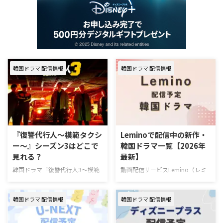
韓国ドラマ 配信情報
韓国ドラマ 配信情報
『復讐代行人～模範タクシ
Leminoで配信中の新作・
ー～』シーズン3はどこで
韓国ドラマ一覧【2026年
見れる？
最新】
韓国ドラマ『復讐代行人3～模範
動画配信サービスLemino（レミ
タクシー～』を視聴できる動画配
ノ）で配信中の新作・人気韓国ド
信サービスやあらすじ、キャスト
ラマを一挙紹介！（随時更新）
韓国ドラマ 配信情報
韓国ドラマ 配信情報
の情報をまとめた。 韓国ドラマ
Leminoで7月にスタートする韓国
『復讐代行人3～模範タクシー
ドラマ 韓国ドラマ『推しデビュ
～』配信情報 『復讐代行人3～模
― ～My Idol, My Debut～』 7月