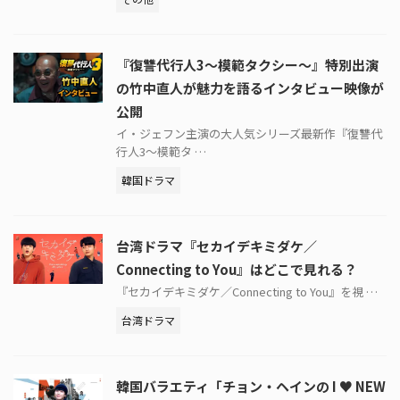
『復讐代行人3～模範タクシー～』特別出演
の竹中直人が魅力を語るインタビュー映像が
公開
イ・ジェフン主演の大人気シリーズ最新作『復讐代
行人3～模範タ …
韓国ドラマ
台湾ドラマ『セカイデキミダケ／
Connecting to You』はどこで見れる？
『セカイデキミダケ／Connecting to You』を視 …
台湾ドラマ
韓国バラエティ「チョン・ヘインの I ♥ NEW