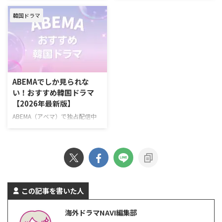
ンドン 脚本チョン・ウンビ キャ
『夫婦の結末』あらすじ・キャス
韓国ドラマを一挙ご紹介！（随時
人気韓国ドラマを一挙紹介！（随
ストフ …
ト情報 ＼韓ドラ見 …
韓国ドラマ
更新） Amazonプライムビデオ
時更新） Netflixで毎週最新エピソ
で2026年6月に配信する韓国作品
ードを配信中の韓国ドラマ 『エ
『残念ながら明日も出勤です！』
ージェント・キム: リアクティべ
2026年6月22日（月）スタート
ーティッド』 2026年6月26日
ソ・イングク主演！ 日常の倦怠
（金）スタート！ 最愛の娘を救
期に悩む会社員と冷徹な上司が仕
うため、平凡な父親が封印してい
事と恋のときめきを取り戻してい
た恐るべき素顔を現すハードボイ
ABEMAでしか見られな
く、共感必至のオフィスロマン
ルドな復讐アクション。 演出イ・
い！おすすめ韓国ドラマ
ス。 >>『残念ながら明日も出勤
スンヨン、イ・ソウン 脚本ナ
【2026年最新版】
です！』詳細 ＼新規なら30日間
ム・デジュン キャストソ・ジソ
無料！／ 『残念ながら明日も出
ブ、チェ・テフン、ユン・ギョン
ABEMA（アベマ）で独占配信中
勤です！』視聴ページ >>詳細
ホ、ジュ・サンウク、ソン・ナウ
の韓国ドラマを一挙紹介！
Amazonプライムビ …
ン >> 『エージェント・キム: リ
ABEMAでしか見られない韓国ド
…
ラマとは？ ABEMAでは、オリジ
ナルのドラマや恋愛リアリティー
ショー、アニメ、スポーツなど、
多彩な番組を配信している。韓国
ドラマをはじめとするアジアドラ
この記事を書いた人
マも豊富で、特にK-POPアイドル
が出演している作品をABEMAプ
海外ドラマNAVI編集部
レミアムで多数独占配信してい