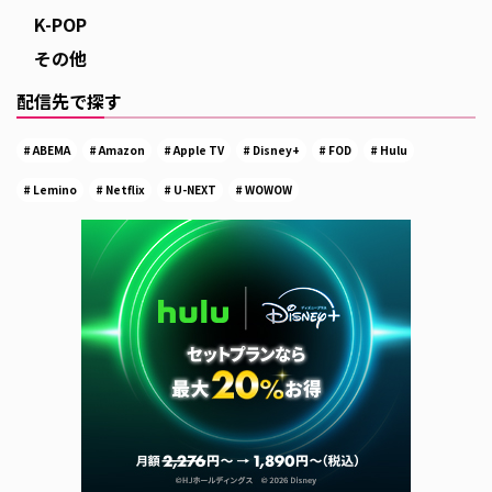
K-POP
その他
配信先で探す
ABEMA
Amazon
Apple TV
Disney+
FOD
Hulu
Lemino
Netflix
U-NEXT
WOWOW