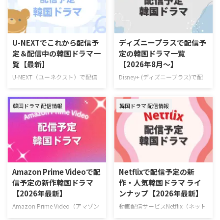
範タクシー～』はを視聴できる動
16日（木）スタート 推しの悲劇
画配信サービスは下記の通り。
的な死を阻止するため8年前へタ
動画配信サービス配信状況
イムスリップしたファンが、アイ
Leminoプレミアム Hulu U-NEXT
ドル練習生として運命を変えよう
U-NEXTでこれから配信予
ディズニープラスで配信予
Prime Video※有料 Disney+
と奮闘するタイムスリップK-POP
定＆配信中の韓国ドラマ一
定の韓国ドラマ一覧
Netflix 『復讐代行人3～模範タク
ロマンスコメディ。 演出ハン・
覧【最新】
【2026年8月～】
シー～』を見るならLemino！
グムビ 脚本チェ・ヨンス キャス
Leminoプレミアムは、新規の登
トQ（THE BOYZ）、ファン・ジ
U-NEXT（ユーネクスト）で配信
Disney+ (ディズニープラス)で配
録なら初月無料で利用できる。無
ア、ナナ（WOOAH）、カエデ
予定の韓国ドラマラインナップを
信予定の新作・人気韓国ドラマ、
料期間中に解 …
（tripleS …
一挙ご紹介！ さらに、最近配信
ドキュメンタリーを一挙紹介！
韓国ドラマ 配信情報
韓国ドラマ 配信情報
が始まった大注目の新作も合わせ
（随時更新） ディズニープラスで
てお届け。（随時更新） ＞＞お
毎週最新エピソードが更新中の韓
すすめの韓国ドラマ一覧はこちら
国ドラマ 韓国ドラマ『夫婦の結
＞＞中国ドラマのU-NEXT配信予
末』 7月4日（土）より独占配信
定リストはこちら U-NEXT 最新エ
容疑者の疑いをかけられながら
ピソードが毎週更新中の韓国ドラ
も、妻を救うため孤独な闘いに身
マ 韓国ドラマ『君へと続く僕の
を投じていく男のロマンティッ
Amazon Prime Videoで配
Netflixで配信予定の新
ドリーム！』 10代の終わりに初
ク・サスペンス。 作品名『夫婦
信予定の新作韓国ドラマ
作・人気韓国ドラマ ライ
恋を経験した二人が15年ぶりに
の結末』 演出キム・ジョンヒョ
【2026年最新】
ンナップ【2026年最新】
再会し、夢と愛をともに追いかけ
ン 脚本チョン・ジェハ キャスト
ていく甘酸っぱくも現実的なロマ
ナムグン・ミン、イ・ソル、キ
Amazon Prime Video（アマゾン
動画配信サービスNetflix（ネット
ンティックコメディ。 演出ユ・ソ
ム・デミョン、イ・サンヒ >>
プライム・ビデオ）で配信予定の
フリックス）で配信予定の新作・