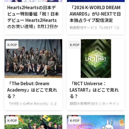
Hearts2Heartsの日本デ
「2026 K-WORLD DREAM
ビュー特別番組「祝！日本
AWARDS」がU-NEXTで日
デビュー Hearts2Hearts
本独占ライブ配信決定
のお笑い道場」8月12日か
動画配信サービス「U-NEXT（ユ
ら配信
ーネクスト）」にて、2026年8月
27日（木）に韓国コヤン市・
次世代のグローバルガールズグル
K-POP
K-POP
KINTEXで開催される韓国最大級
ープ・Hearts2Hearts（ハーツ・
の音楽授賞式「2026 K-WORLD
トゥ・ハーツ）の日本デビューを
DREAM AWARDS」が、日本独占
記念した特別番組「祝！日本デビ
で見放題ライブ配信されることが
ュー Hearts2Hearts のお笑い道
決定した。豪華なK-POPアーティ
場」の配信がABEMA（アベマ）
ストたちが一堂に会する。 韓国
で決まった。日本デビューシング
最大級の音楽授賞式「2026 K-
ルリリースにあわせ、メンバーた
「The Debut: Dream
「NCT Universe：
WORLD DREAM AWARDS」を独
ちが日本のバラエティやお笑いネ
Academy」はどこで見れ
LASTART」はどこで見れ
占ライブ配信！ K-POPの歴史を
タに全力で挑む姿を届ける全二回
る？
る？
塗り替えているトップアーティス
の番組だ。 「祝！日本デビュー
トから、これからの音楽シーンを
「HYBE x Geffen Records」によ
韓国の事務所SMエンターテイン
Hearts2Hearts のお笑い道場」っ
牽引する期待の新人までが一堂に
るグローバルガールズグループが
メント初のデビューサバイバル番
てどんな番組？ Hearts2Hearts
会する韓 …
誕生するオーディション番組
組「NCT Universe：LASTART」の
は、世界中のリスナーを魅了し、
K-POP
K-POP
「The Debut: Dream
視聴方法をまとめた。 サバイバ
大きな注目を集めている次世代の
Academy（ザ デビュー ドリーム
ル番組「NCT Universe：
グロ …