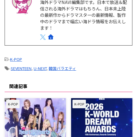
海外ドラマNAVI編集部です。日本で放送＆配
る。 ABEMAプレミアムは、広告
信される海外ドラマはもちろん、日本未上陸
なしと広告つきの2つのプランが
の最新作からドラマスターの最新情報、製作
ある。 ABEMAプレミアム 広告つ
きABEMAプレミアム 月額料金
中のドラマまで幅広い海ドラ情報をお伝えし
￥1,180/月 ￥680/月 プレミ …
ます！
-
K-POP
-
SEVENTEEN
,
U-NEXT
,
韓国バラエティ
関連記事
K-POP
K-POP