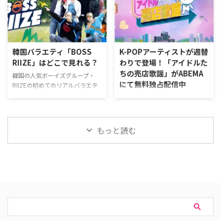
アカデミー）」の視聴情報をはじ
LASTART」配信情報 デビューサ
め、気になる情報をまとめてご紹
バイバル番組「NCT Universe：
介。 ‟ドリアカ”こと「Dream
LASTART」は、Huluで独占配信
Academy（ドリーム アカデミ
中。 そもそも「NCT Universe：
ー）」視聴方法 「The Debut:
LASTART」って何？ NCT 127、
韓国バラエティ「BOSS
K-POPアーティストが週替
Dream Academy（ザ デビュー ド
NCT DREAM、WayVが所属する多
RIIZE」はどこで見れる？
わりで登場！「アイドルた
リーム アカデミー）」は、
国籍ボーイズグループ・NCT。
ちの売店歌謡」がABEMA
ABEMA（アベマ）にて独占配信
「NCT」は、「ネオ・カルチャ
韓国の人気ボーイズグループ・
にて無料独占配信中
されていたが、現在は配信を終了
ー・テクノロジー（Neo Culture
RIIZEの初めてのリアルバラエテ
している。 なお、結成まで …
…
ィ番組「BOSS RIIZE」（ボスラ
「ABEMA（アベマ）」にて、韓国
イズ）の視聴方法をまとめた。
の音楽番組「SBS人気歌謡」に出
韓国バラエティ「BOSS RIIZE」
演したアーティストたちが、番組
の視聴方法 「BOSS RIIZE」を視
終了後に登場する新感覚バラエテ
もっと読む
聴できる動画配信サービスは下記
ィショー「アイドルたちの売店歌
の通り。 動画配信サービス配信
謡」が無料独占配信中だ。ALPHA
状況 Leminoプレミアム U-NEXT
DRIVE ONEやIVE、i-dleら今をと
Hulu ABEMA Prime Video※有料
きめくグローバルK-POPアーティ
Disney+ Netflix 「BOSS RIIZE」を
ストたちが週替わりで登場する。
見るならLeminoがおすすめ。
ステージでは見られないアーティ
「BOSS RIIZE」以外にも「BOSS
ストたちの素顔に迫る！「アイド
RIIZE： …
ルたちの売店歌謡」 「アイドル
たちの売店歌謡」は、韓国にて毎