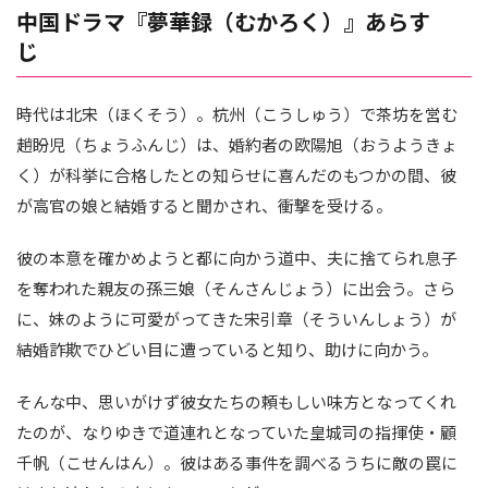
中国ドラマ『夢華録（むかろく）』あらす
じ
時代は北宋（ほくそう）。杭州（こうしゅう）で茶坊を営む
趙盼児（ちょうふんじ）は、婚約者の欧陽旭（おうようきょ
く）が科挙に合格したとの知らせに喜んだのもつかの間、彼
が高官の娘と結婚すると聞かされ、衝撃を受ける。
彼の本意を確かめようと都に向かう道中、夫に捨てられ息子
を奪われた親友の孫三娘（そんさんじょう）に出会う。さら
に、妹のように可愛がってきた宋引章（そういんしょう）が
結婚詐欺でひどい目に遭っていると知り、助けに向かう。
そんな中、思いがけず彼女たちの頼もしい味方となってくれ
たのが、なりゆきで道連れとなっていた皇城司の指揮使・顧
千帆（こせんはん）。彼はある事件を調べるうちに敵の罠に