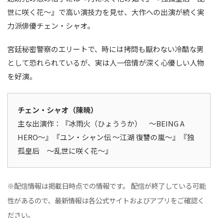
世に咲く花〜』で高い演技力を見せ、大作への出演が続く実
力派俳優チェン・シャオ。
宮廷秘密警察のエリートで、時には拷問も厭わない冷酷な男
として恐れられているが、実は人一倍情が深く心優しい人物
を好演。
チェン・シャオ（陳暁）
主な出演作：『冰雨火（ひょううか） ～BEING A
HERO～』『ユン・シャン伝 ～江湖 復讐の嵐～』『独
孤皇后 ～乱世に咲く花～』
※配信情報は掲載日時点での情報です。 配信が終了している可能
性があるので、最新情報は各公式サイトおよびアプリをご確認く
ださい。