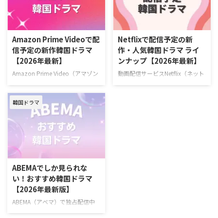
＞＞中国ドラマのU-NEXT配信予
末』 7月4日（土）より独占配信
定リストはこちら U-NEXT 最新エ
容疑者の疑いをかけられながら
ピソードが毎週更新中の韓国ドラ
も、妻を救うため孤独な闘いに身
マ 韓国ドラマ『君へと続く僕の
を投じていく男のロマンティッ
Amazon Prime Videoで配
Netflixで配信予定の新
ドリーム！』 10代の終わりに初
ク・サスペンス。 作品名『夫婦
信予定の新作韓国ドラマ
作・人気韓国ドラマ ライ
恋を経験した二人が15年ぶりに
の結末』 演出キム・ジョンヒョ
【2026年最新】
ンナップ【2026年最新】
再会し、夢と愛をともに追いかけ
ン 脚本チョン・ジェハ キャスト
ていく甘酸っぱくも現実的なロマ
ナムグン・ミン、イ・ソル、キ
Amazon Prime Video（アマゾン
動画配信サービスNetflix（ネット
ンティックコメディ。 演出ユ・ソ
ム・デミョン、イ・サンヒ >>
プライム・ビデオ）で配信予定の
フリックス）で配信予定の新作・
ンドン 脚本チョン・ウンビ キャ
『夫婦の結末』あらすじ・キャス
韓国ドラマを一挙ご紹介！（随時
人気韓国ドラマを一挙紹介！（随
ストフ …
ト情報 ＼韓ドラ見 …
韓国ドラマ
更新） Amazonプライムビデオ
時更新） Netflixで毎週最新エピソ
で2026年6月に配信する韓国作品
ードを配信中の韓国ドラマ 『エ
『残念ながら明日も出勤です！』
ージェント・キム: リアクティべ
2026年6月22日（月）スタート
ーティッド』 2026年6月26日
ソ・イングク主演！ 日常の倦怠
（金）スタート！ 最愛の娘を救
期に悩む会社員と冷徹な上司が仕
うため、平凡な父親が封印してい
事と恋のときめきを取り戻してい
た恐るべき素顔を現すハードボイ
ABEMAでしか見られな
く、共感必至のオフィスロマン
ルドな復讐アクション。 演出イ・
い！おすすめ韓国ドラマ
ス。 >>『残念ながら明日も出勤
スンヨン、イ・ソウン 脚本ナ
【2026年最新版】
です！』詳細 ＼新規なら30日間
ム・デジュン キャストソ・ジソ
無料！／ 『残念ながら明日も出
ブ、チェ・テフン、ユン・ギョン
ABEMA（アベマ）で独占配信中
勤です！』視聴ページ >>詳細
ホ、ジュ・サンウク、ソン・ナウ
の韓国ドラマを一挙紹介！