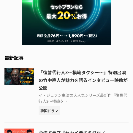
最新記事
『復讐代行人3～模範タクシー～』特別出演
の竹中直人が魅力を語るインタビュー映像が
公開
イ・ジェフン主演の大人気シリーズ最新作『復讐代
行人3～模範タ …
韓国ドラマ
台湾ドラマ『セカイデキミダケ／