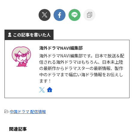
Amazonプライムビ …
ン >> 『エージェント・キム: リ
ABEMAでしか見られない韓国ド
…
ラマとは？ ABEMAでは、オリジ
ナルのドラマや恋愛リアリティー
ショー、アニメ、スポーツなど、
多彩な番組を配信している。韓国
ドラマをはじめとするアジアドラ
この記事を書いた人
マも豊富で、特にK-POPアイドル
が出演している作品をABEMAプ
海外ドラマNAVI編集部
レミアムで多数独占配信してい
海外ドラマNAVI編集部です。日本で放送＆配
る。 ABEMAプレミアムは、広告
信される海外ドラマはもちろん、日本未上陸
なしと広告つきの2つのプランが
の最新作からドラマスターの最新情報、製作
ある。 ABEMAプレミアム 広告つ
きABEMAプレミアム 月額料金
中のドラマまで幅広い海ドラ情報をお伝えし
￥1,180/月 ￥680/月 プレミ …
ます！
-
中国ドラマ 配信情報
関連記事