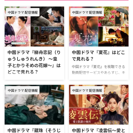
中国ドラマ 配信情報
中国ドラマ 配信情報
中国ドラマ『柳舟恋記（り
中国ドラマ『夏花』はどこ
ゅうしゅうれんき） ～皇
で見れる？
子とかりそめの花嫁～』は
中国ドラマ『夏花』を視聴できる
どこで見れる？
動画配信サービスやあらすじ、キ
ャストについてまとめた。 中国
中国ドラマ『柳舟恋記（りゅうし
ドラマ『夏花』視はどこで見れ
ゅうれんき） ～皇子とかりそめ
る？ 『夏花』はU-NEXTで独占見
中国ドラマ 配信情報
中国ドラマ 配信情報
の花嫁～』を視聴できる動画配信
放題配信中。 U-NEXTは、新規の
サービスやあらすじ、キャストな
登録なら31日間無料で利用でき
どの情報をまとめた。 中国ドラ
る。無料期間中に解約すればお金
マ『柳舟恋記（りゅうしゅうれん
は一切かからない！ ＼新規なら
き） ～皇子とかりそめの花嫁
31日間無料／ 『夏花』U-NEXT視
～』配信情報 中国ドラマ『柳舟
聴ページ >>詳細 動画配信サービ
恋記（りゅうしゅうれんき） ～
中国ドラマ『蔵珠（そうじ
中国ドラマ『凌雲伝～愛と
ス配信状況 U-NEXT Prime
皇子とかりそめの花嫁～』はU-