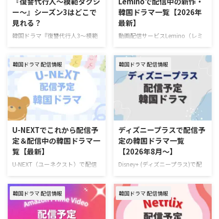
『復讐代行人～模範タクシ
Leminoで配信中の新作・
ー～』シーズン3はどこで
韓国ドラマ一覧【2026年
見れる？
最新】
韓国ドラマ『復讐代行人3～模範
動画配信サービスLemino（レミ
タクシー～』を視聴できる動画配
ノ）で配信中の新作・人気韓国ド
信サービスやあらすじ、キャスト
ラマを一挙紹介！（随時更新）
韓国ドラマ 配信情報
韓国ドラマ 配信情報
の情報をまとめた。 韓国ドラマ
Leminoで7月にスタートする韓国
『復讐代行人3～模範タクシー
ドラマ 韓国ドラマ『推しデビュ
～』配信情報 『復讐代行人3～模
― ～My Idol, My Debut～』 7月
範タクシー～』はを視聴できる動
16日（木）スタート 推しの悲劇
画配信サービスは下記の通り。
的な死を阻止するため8年前へタ
動画配信サービス配信状況
イムスリップしたファンが、アイ
Leminoプレミアム Hulu U-NEXT
ドル練習生として運命を変えよう
U-NEXTでこれから配信予
ディズニープラスで配信予
Prime Video※有料 Disney+
と奮闘するタイムスリップK-POP
定＆配信中の韓国ドラマ一
定の韓国ドラマ一覧
Netflix 『復讐代行人3～模範タク
ロマンスコメディ。 演出ハン・
覧【最新】
【2026年8月～】
シー～』を見るならLemino！
グムビ 脚本チェ・ヨンス キャス
Leminoプレミアムは、新規の登
トQ（THE BOYZ）、ファン・ジ
U-NEXT（ユーネクスト）で配信
Disney+ (ディズニープラス)で配
録なら初月無料で利用できる。無
ア、ナナ（WOOAH）、カエデ
予定の韓国ドラマラインナップを
信予定の新作・人気韓国ドラマ、
料期間中に解 …
（tripleS …
一挙ご紹介！ さらに、最近配信
ドキュメンタリーを一挙紹介！
韓国ドラマ 配信情報
韓国ドラマ 配信情報
が始まった大注目の新作も合わせ
（随時更新） ディズニープラスで
てお届け。（随時更新） ＞＞お
毎週最新エピソードが更新中の韓
すすめの韓国ドラマ一覧はこちら
国ドラマ 韓国ドラマ『夫婦の結