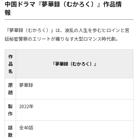
中国ドラマ『夢華録（むかろく）』作品情
報
『夢華録（むかろく）』は、波乱の人生を歩むヒロインと宮
廷秘密警察のエリートが織りなす大型ロマンス時代劇。
作
品
『夢華録（むかろく）』
名
原
夢華録
題
製
2022年
作
話
全40話
数