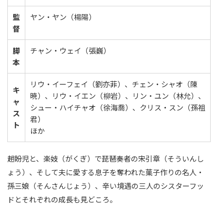
監
ヤン・ヤン（楊陽）
督
脚
チャン・ウェイ（張巍）
本
リウ・イーフェイ（劉亦菲）、チェン・シャオ（陳
キ
暁）、リウ・イエン（柳岩）、リン・ユン（林允）、
ャ
シュー・ハイチャオ（徐海喬）、クリス・スン（孫祖
ス
君）
ト
ほか
趙盼児と、楽妓（がくぎ）で琵琶奏者の宋引章（そういんし
ょう）、そして夫に愛する息子を奪われた菓子作りの名人・
孫三娘（そんさんじょう）、辛い境遇の三人のシスターフッ
ドとそれぞれの成長も見どころ。