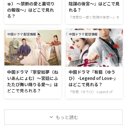
ゅ） ～禁断の愛と裏切り
陰謀の後宮～』はどこで見
Video※有料 Disney+ Hulu Netflix
NEXTにて独占見放題配信中。 ＼
の報復～』はどこで見れ
れる？
中国ドラマ『夏花』作品情報
新規なら31日間無料／ 『柳舟恋
る？
『夏花』は、美しく切ない愛の結
記』U-NEXT視聴ページ >>詳細
『凌雲伝～愛と陰謀の後宮～』を
実 …
動画配信サービス配信状況 U-
視聴できる動画配信サービスやあ
『蔵珠（そうじゅ） ～禁断の愛
NEXT Prime Video※有料 Disney+
らすじ、キャストなどの情報をま
と裏切りの報復～』を視聴できる
Hulu Netfli …
中国ドラマ 配信情報
中国ドラマ 配信情報
とめた。 中国ドラマ『凌雲伝～
動画配信サービスやあらすじ、キ
愛と陰謀の後宮～』配信情報
ャストなどの情報をまとめた。
『凌雲伝～愛と陰謀の後宮～』は
中国ドラマ『蔵珠（そうじゅ）
U-NEXT（ユーネクスト）で独占
～禁断の愛と裏切りの報復～』配
見放題配信中。 U-NEXTは、新規
信情報 『蔵珠（そうじゅ） ～禁
の登録なら31日間無料で利用で
断の愛と裏切りの報復～』はU-
きる。無料期間中に解約すればお
NEXTで独占見放題配信中。 U-
中国ドラマ『寧安如夢（ね
中国ドラマ『有翡（ゆう
金は一切かからない！ ＼新規な
NEXTは、新規の登録なら31日間
いあんにょむ）～宮廷にふ
ひ） -Legend of Love-』
ら31日間無料／ 『凌雲伝』U-
無料で利用でき、加入時にもらえ
たたび舞い降りる愛～』は
はどこで見れる？
NEXT視聴ページ >>詳細 動画配
るポイントでお得に視聴できる。
どこで見られる？
信サービス配信状況 U-NEXT
＼新規なら31日間無料／ 『蔵
『有翡（ゆうひ）-Legend of
Prime Video※有料 Disney+ Hulu
珠』U-NEXT視聴ページ >>詳細
Love-』を視聴できる動画配信サ
中国ドラマ『寧安如夢（ねいあん
Netflix …
動画配信サービス配信状況 U-
ービスをはじめ、あらすじやキャ
にょむ）～宮廷にふたたび舞い降
NEXT Prime Video※有料 …
スト、スタッフなどの情報につい
りる愛～』を視聴できる動画配信
てもまとめて紹介する。 『有翡
サービスやあらすじ、キャストな
もっと読む
（ゆうひ） -Legend of Love-』配
どの情報をまとめた。 中国ドラ
信状況 『有翡（ゆうひ） -
マ『寧安如夢（ねいあんにょむ）