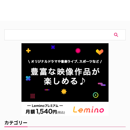
Legend of Love-』は現在、日本
～宮廷にふたたび舞い降りる愛
の号が配信サービスでは配信され
～』配信情報 『寧安如夢（ねい
ていない。 中国ドラマ『有翡 -
あんにょむ）～宮廷にふたたび舞
Legend of Love-』作品情報 『有
い降りる愛～』を視聴できる動画
翡 -Legend of Love-』は、大ヒッ
配信サービスは下記の通り。 動
トドラマ『山河令』の原作者
画配信サービス配信状況 Lemino
Priestのベストセラー小説をドラ
プレミアム U-NEXT Hulu FOD
マ化した作 …
Prime Video※有料 Disney+
Netflix 『寧安如夢～宮廷にふたた
び舞い降りる愛～ …
カテゴリー