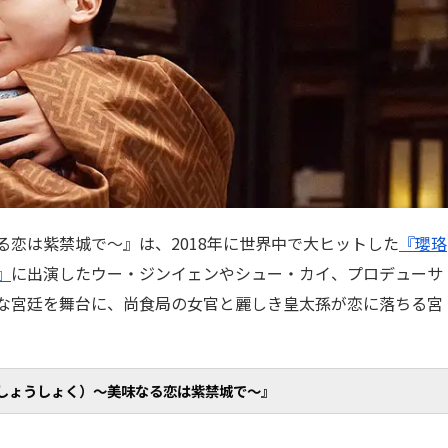
恋は紫禁城で～』は、2018年に世界中で大ヒットした
『瓔珞
』
に出演したウー・ジンイェンやシュー・カイ、プロデューサ
な宮廷を舞台に、尚食局の女官と麗しき皇太孫が恋に落ちる宮
しょうしょく）～美味なる恋は紫禁城で～』