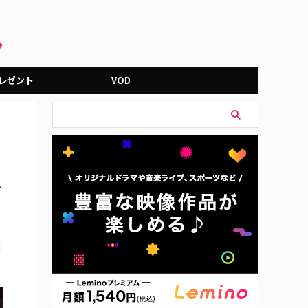
レゼント
VOD
ど
す