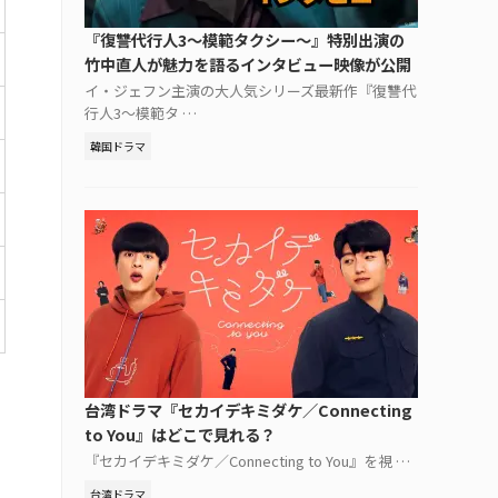
『復讐代行人3～模範タクシー～』特別出演の
竹中直人が魅力を語るインタビュー映像が公開
イ・ジェフン主演の大人気シリーズ最新作『復讐代
行人3～模範タ …
韓国ドラマ
台湾ドラマ『セカイデキミダケ／Connecting
to You』はどこで見れる？
『セカイデキミダケ／Connecting to You』を視 …
台湾ドラマ