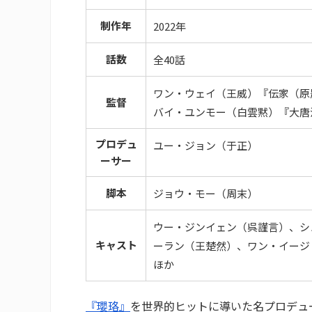
制作年
2022年
話数
全40話
ワン・ウェイ（王威）『伝家（原
監督
バイ・ユンモー（白雲黙）『大唐
プロデュ
ユー・ジョン（于正）
ーサー
脚本
ジョウ・モー（周末）
ウー・ジンイェン（呉謹言）、シ
キャスト
ーラン（王楚然）、ワン・イージ
ほか
『瓔珞』
を世界的ヒットに導いた名プロデュ