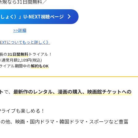
新規なら31日間無料／
しょく）』U-NEXT視聴ページ
>>詳細
NEXTについてもっと詳しく》
長の
31日間無料
トライアル！
※通常月額2,189円(税込)
ライアル期間中の
解約もOK
ト
で、
最新作のレンタル、漫画の購入、映画館チケットへの
OPライブも楽しめる！
マの他、映画・国内ドラマ・韓国ドラマ・スポーツなど豊富