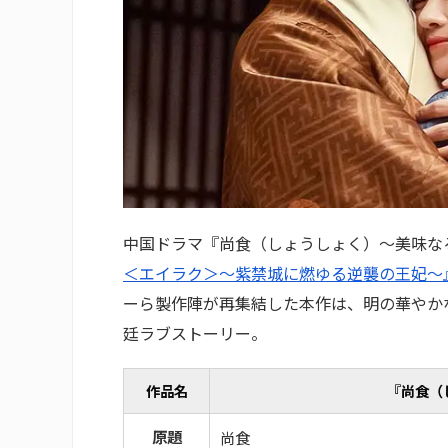
中国ドラマ『尚食（しょうしょく）～美味なる
＜エイラク＞～紫禁城に燃ゆる逆襲の王妃～
ーら製作陣が再集結した本作は、明の華やか
廷ラブストーリー。
作品名
『尚食（
原題
尚食