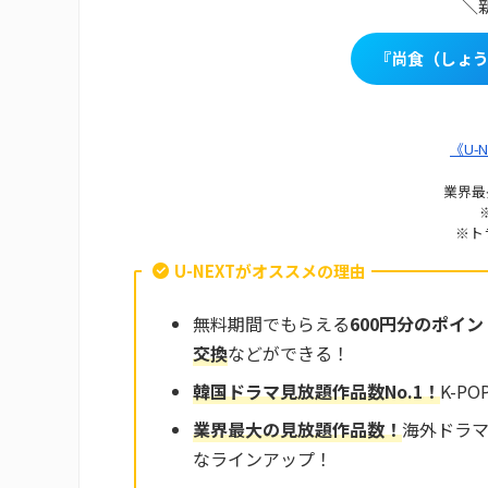
＼
『尚食（しょう
《U-
業界最
※ト
U-NEXTがオススメの理由
無料期間でもらえる
600円分のポイン
交換
などができる！
韓国ドラマ見放題作品数No.
1
！
K-P
業界最大の見放題作品
数
！
海外ドラ
なラインアップ！