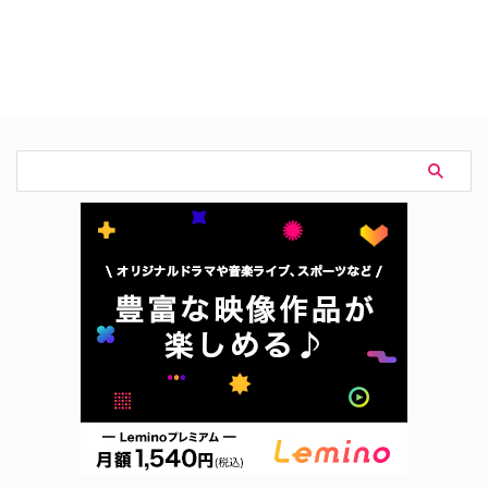
を送っていた女性が、そこで出会
『ウ・ヨンウ弁護士は天才肌』
った二人の兄弟に助けられなが
は、天才的な頭脳と自閉症スペク
ら、歌手になるという夢をかなえ
トラムを持つ新米弁護士の奮闘と
るため奮闘するヒューマンドラ
成長を描く、ヒューマンリーガル
マ。 作品名『無人島のディー
ドラマ。 作品名『ウ・ヨンウ弁
バ』 原題 무인도의 디바（英題：
護士は天才肌』 原題 이상한 변호
Castaway Diva） 放送期間 2023
사 우영우（英題：Extraordinary
年10月28日～12月3日 話数 全12
Attorney Woo） 放送期間 2022
話 チャンネル tvN 製作 BARAM
年6月29日～8月18日 話数 全16
PICTURES、カ …
話 チャンネル ENA 演出 ユ・イン
シク『浪漫ドク …