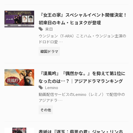
『女王の家』スペシャルイベント開催決定！
初来日のキム・ヒョヌクが登壇
来日
ウンジョン（T-ARA）ことハム・ウンジョン主演の
ドロドロ愛 …
韓国ドラマ
『漠風吟』『偶然かな。』を抑えて第1位に
なったのは…？｜アジアドラマランキング
Lemino
動画配信サービスのLemino（レミノ）で配信中の
アジアドラ …
その他
表紙は『逐玉：翡翠の君』ジャン・リンホ