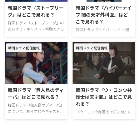
（英題：The King’s Affection）原
が渦巻いていた1999年に、ひょ
韓国ドラマ『ストーブリー
韓国ドラマ『ハイパーナイ
作イ・ソヨンの漫画「연모」チャ
んなことから超能力を手にした街
グ』はどこで見れる？
フ 闇の天才外科医』はど
ンネルKBS2放送期間2021年10月
のならず者たちが、平和を脅かす
こで見れる？
11日〜12月14日 話数全20話 演
ヴィランに立ち向かう姿を描く、
韓国ドラマ『ストーブリーグ』の
出ソン・ヒョヌク、イ・ヒョンソ
超能力コミック・アクションアド
あらすじ・キャスト・視聴できる
韓国ドラマ『ハイパーナイフ 闇
ク 脚本ハン・ヒ …
ベンチャー。 作品名『ワンダー
動画配信サービスについてまとめ
の天才外科医』について、いつか
フールズ』 原題원더풀스（英
た。 韓国ドラマ『ストーブリー
ら・どこで視聴できるのか、あら
題：The …
グ』を配信しているのはどこ？
韓国ドラマ 配信情報
韓国ドラマ 配信情報
すじ・キャストほか、気になる情
『ストーブリーグ』の配信状況は
報をまとめてご紹介。 韓国ドラ
以下の通り。 動画配信サービス
マ『ハイパーナイフ 闇の天才外
配信状況 U-NEXT見放題 Hulu見放
科医』配信情報 韓国ドラマ『ハ
題 Netflix× Leminoプレミアム見
イパーナイフ 闇の天才外科医』
放題 Prime Video有料 Disney+×
は、Disney+ (ディズニープラス)
『ストーブリーグ』を見るなら
で全話見放題配信中。ディズニー
韓国ドラマ『無人島のディ
韓国ドラマ『ウ・ヨンウ弁
Leminoがおすすめ。 Leminoプレ
プラスのオリジナル作品なので、
ーバ』はどこで見れる？
護士は天才肌』はどこで見
ミアムは、新規の登録なら初月無
ディズニープラス以外の動画配信
れる？
料で利用できる。無料期間中に解
サービスでは視聴できない。 韓
韓国ドラマ『無人島のディーバ』
約すればお金は一切かからない！
国ドラマ『ハイパーナイフ 闇の
について、あらすじやキャスト、
『ウ・ヨンウ弁護士は天才肌』に
…
天才外科医』作品情報 『ハイパ
視聴できる動画配信サービスを紹
ついて、あらすじやキャスト、視
ーナイフ 闇の天才外科医』は、
介する。 韓国ドラマ『無人島の
聴できる動画配信サービスを紹介
天才医師として期待さ …
ディーバ』作品情報 『無人島の
する。 韓国ドラマ『ウ・ヨンウ
ディーバ』は、15年間無人島生活
弁護士は天才肌』作品情報