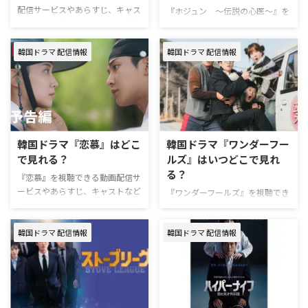
配信サービスやあらすじ、キャス
『ホジュン ～伝説の心医～』を
トなどの情報をまとめた。 韓国
視聴できる動画配信サービスやあ
ドラマ『恋は命がけ』配信情報
らすじ、キャストなどの情報をま
『恋は命がけ』はNetflixにて
韓国ドラマ 配信情報
韓国ドラマ 配信情報
とめた。 韓国ドラマ『ホジュ
2026年7月18日（土）より独占配
ン ～伝説の心医～』配信情報
信スタート。 韓国ドラマ『恋は
『ホジュン ～伝説の心医～』を
命がけ』作品情報 『恋は命が
視聴できる動画配信サービスは下
け』は、幽霊が見える財閥令嬢と
記の通り。 動画配信サービス配
熱血検事が繰り広げる、オカルト
信状況 U-NEXT Prime Video※有
共助捜査ロマンチックコメディ。
料 Disney+ Hulu Netflix 『ホジュ
韓国ドラマ『恋慕』はどこ
韓国ドラマ『ワンダーフー
作品名『恋は命がけ』 原題오싹
ン～伝説の心医～』を見るならU-
で見れる？
ルズ』はいつどこで見れ
한 연애（英題：Spooky in
NEXTがおすすめ。 U-NEXTは、新
る？
Love）原作2011年の映画『恋は
規の登録なら31日間無料で利用
『恋慕』を視聴できる動画配信サ
命がけ』チャンネルtvN放送期間
できる。無料期間中に解約すれば
ービスやあらすじ、キャストなど
『ワンダーフールズ』を視聴でき
2026年7月18日〜8月23日 話 …
お金は一切かからない！ ＼新規
の情報をまとめた。 韓国ドラマ
る動画配信サービスやあらすじ、
なら31 …
『恋慕』配信情報 『恋慕』は
キャストなどの情報をまとめた。
Netflixで独占配信中。 韓国ドラマ
韓国ドラマ 配信情報
韓国ドラマ 配信情報
韓国ドラマ『ワンダーフールズ』
『恋慕』作品情報 『恋慕』は、
配信情報 『ワンダーフールズ』
亡き兄に代わり男装の王世子とし
はNetflixで2026年5月15日（金）
て生きる運命を背負った女性と、
に独占配信スタート。 韓国ドラ
その師が繰り広げる宮廷ロマン
マ『ワンダーフールズ』作品情報
ス。 作品名『恋慕』 原題연모
『ワンダーフールズ』は、終末論