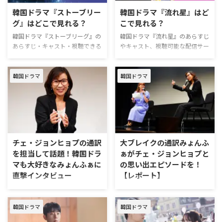
報 『君がきらめく季節に』は、
規なら30日間無料！／ Prime
韓国ドラマ『ストーブリー
韓国ドラマ『流れ星』はど
事故で止まった時間を抱える男女
Videoに加入する >>詳細 韓国バ
グ』はどこで見れる？
こで見れる？
が、7年の歳月を経て真実と愛に
ラエティ「南極のシェフ」作品概
向き合うミステリーロマンス。
韓国ドラマ『ストーブリーグ』の
韓国ドラマ『流れ星』のあらすじ
要 「南極のシェフ」は、使命感
作品名『君がきらめく季節に』
あらすじ・キャスト・視聴できる
やキャスト、視聴可能な配信サー
一つで、過酷な南極環境の孤立し
原題찬란한 너의 계절에（英題：
動画配信サービスについてまとめ
ビス、豪華なカメオ出演のメンバ
た越冬隊員のために、温かい食事
In Your …
た。 韓国ドラマ『ストーブリー
ーなど、気になる情報をまとめて
を提供するまでの過程を追うバラ
グ』を配信しているのはどこ？
ご紹介。 韓国ドラマ『流れ星』
エティ。 作品名「南極のシェ …
韓国ドラマ
韓国ドラマ
『ストーブリーグ』の配信状況は
の配信先は？ 韓国ドラマ『流れ
以下の通り。 動画配信サービス
星』は現在U-NEXTで独占見放題
配信状況 U-NEXT見放題 Hulu見放
配信中！ つまりU-NEXTだけで
題 Netflix× Leminoプレミアム見
しか『流れ星』を見ることはでき
放題 Prime Video有料 Disney+×
ない。U-NEXTは初回登録から31
『ストーブリーグ』を見るなら
日間のお試し期間があるため、期
チェ・ジョンヒョプの通訳
大ブレイクの通訳みょんふ
Leminoがおすすめ。 Leminoプレ
間内に視聴することで無料で『流
を担当して話題！韓国ドラ
ぁがチェ・ジョンヒョプと
ミアムは、新規の登録なら初月無
れ星』を全話視聴できる。 U-
マも大好きなみょんふぁに
の思い出エピソードを！
料で利用できる。無料期間中に解
NEXTでは26万以上の作品が配信
直撃インタビュー
【レポート】
約すればお金は一切かからない！
されており、日本ドラマから海外
…
ドラマ・映画を視聴することがで
TBS系ドラマ『Eye Love You』の
2024年9月5日（木）、都内・韓
きる。さらに …
番宣にて、主演のチェ・ジョンヒ
国文化院ハンマダンホールにて
韓国ドラマ
韓国ドラマ
ョプの通訳を担当したことで大き
「BSJapanext 韓ドラプライム感
な話題を呼んだみょんふぁ。通訳
謝祭」が実施された。今回はその