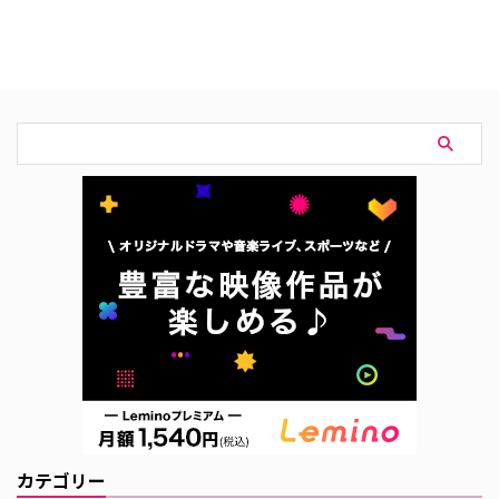
ブトゥーンが原作で、『わかって
ロの恋』はディズニープラスでし
いても』のチェ・ジョンヒョプ
か見られない！ 『時速493キロの
と、『黄金の私の人生』のソ・ウ
恋』はディズニープラスで独占全
ンス、そして『空から降る一億の
話見放題配信中！ ディズニープラ
星』のパク・ソンウンが共演す
スでは不朽の名作からコメディ、
る。そんな本作の見どころを紹介
ホラー、サスペンスまで21,000
しよう。 スマホに閉じ込められ
以上の作品が見放題！ ピクサー
たIT社長からのSOS！ 友達と「旅
やマ …
行に行きたい！」と盛り上がった
帰り道にスマホを開いたら航空券
のタイムセールの広告が出てきた
り、「スニーカーが欲しい」と話
していたらSNSにスポーツブラ …
カテゴリー