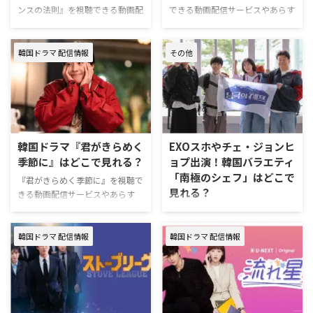
ンスの法則』を視聴できる動画配
できる動画配信サービスやあらす
信サービスやあらすじ、キャスト
じ、キャストなどの情報をまとめ
などの情報をまとめた。 ドラマ
た。 韓国ドラマ『偶然かな。』
『バカンスの法則』配信情報
配信情報 韓国ドラマ『偶然か
韓国ドラマ 配信情報
その他
『バカンスの法則』は、
な。』を視聴できる動画配信サー
ABEMA（アベマ）にて2026年7月
ビスは下記の通り。 動画配信サ
27日（月）より配信スタート。
ービス配信状況 U-NEXT Disney+
なお、7月31日（金）より、
Prime Video Hulu Netflix 『偶然
Netflixでの世界配信も決定してい
かな。』を見るならU-NEXTがお
る。 ドラマ『バカンスの法則』
すすめ。 U-NEXTは、新規の登録
韓国ドラマ『君がきらめく
EXOスホやチェ・ジョンヒ
作品情報 『バカンスの法則』
なら31日間無料で利用できる。
季節に』はどこで見れる？
ョプ出演！韓国バラエティ
は、多忙な日々に疲弊した主人公
無料期間中に解約すればお金は一
「南極のシェフ」はどこで
が、海辺の別荘で過ごす“非日常
切かからない！ ＼新規なら31日
『君がきらめく季節に』を視聴で
見れる？
のバカンス”のなかで、ミステリ
間無料／ 『偶然かな。』U-NEXT
きる動画配信サービスやあらす
アスな管理人と出会い、恋に落
視 …
じ、キャストなどの情報をまとめ
韓国バラエティ「南極のシェフ」
ち、人生の大切な時間を取り戻
た。 韓国ドラマ『君がきらめく
を視聴できる動画配信サービスや
…
季節に』配信情報 『君がきらめ
韓国ドラマ 配信情報
韓国ドラマ 配信情報
概要についてまとめた。 韓国バ
く季節に』は2026年2月20日
ラエティ「南極のシェフ」はいつ
（金）よりDisney+ (ディズニープ
どこで配信？ 韓国バラエティ
ラス)で独占配信（全12話／毎週
「南極のシェフ」は2025年11月
金・土1話ずつ配信）。 韓国ドラ
17日（月）にAmazon Prime
マ『君がきらめく季節に』作品情
Videoで独占配信スタート。 ＼新