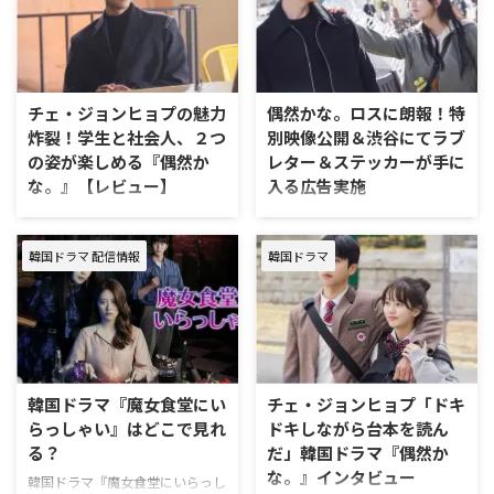
としてだけでなく、俳優や司会、
様子をレポート！ BSJapanext 韓
韓国語講師など様々なフィールド
ドラプライム感謝祭 イベントレ
で活躍する“マルチばんざい女
ポート BSJapanext内の人気コー
優”として活動をしている。先日
ナー「韓ドラプライム」。昨年
レポートをお届けした
12月に続き、第2弾となるイベン
チェ・ジョンヒョプの魅力
偶然かな。ロスに朗報！特
「BSJapanext 韓ドラプライム感
ト「韓ドラプライム感謝祭」が開
炸裂！学生と社会人、２つ
別映像公開＆渋谷にてラブ
謝祭」では、ゲストとして登壇
催された。 本イベントは、「BS
の姿が楽しめる『偶然か
レター＆ステッカーが手に
し、軽快なトークで会場を盛り上
Japanext」一押しの韓国ドラマ
な。』【レビュー】
入る広告実施
げていた。 今回、そんなみょん
を「韓ドラプライム」でナビゲー
ふぁにインタビューを行い、チ
ターを務めるまじゅとともに視聴
先日、完結したばかりの韓国ドラ
Disney+ (ディズニープラス)で配
ェ・ジョンヒョプと一緒に仕事を
するというもの。今回は、9月17
マ『偶然かな。』の魅力を語りつ
信中の韓国ドラマ『偶然かな。』
した際のエピソードやその時に見
日（火）より無 …
韓国ドラマ 配信情報
韓国ドラマ
くすレビューを公開！ 韓国ドラ
から特別映像が公開。さらに、本
えた彼の人柄、さらにオ …
マ『偶然かな。』とは 『偶然か
日から渋谷でスペシャルな広告が
な。』は初恋をテーマにしたラブ
スタートする。 『偶然かな。』
ストーリー。日本のドラマ『Eye
フヨンのキュン台詞集が公開に
love you』をきっかけに日本で爆
先週8月13日（火）をもって全話
発的な人気を得たチェ・ジョンヒ
配信となった本作だが、誰もが経
ョプが主人公を演じる。フヨンの
験したことがある“初恋”の甘酸っ
韓国ドラマ『魔女食堂にい
チェ・ジョンヒョプ「ドキ
初恋相手イ・ホンジュを演じたの
ぱさや、少年、少女だった二人
らっしゃい』はどこで見れ
ドキしながら台本を読ん
は、子役出身の若手人気俳優キ
が、29歳の大人の男女とな
る？
だ」韓国ドラマ『偶然か
ム・ソヒョンだ。 チェ・ジョン
り、“初恋”が再び動き出す様子、
な。』インタビュー
ヒョプ演じるフヨンは、アメリカ
そして、自分たちの運命を探して
韓国ドラマ『魔女食堂にいらっし