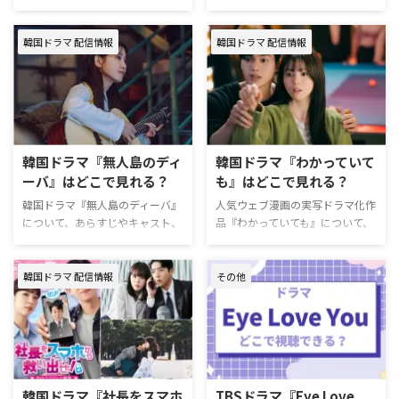
で働くファイナンシャル・プラン
いく姿に、この夏日本中が釘付け
ゃい』を視聴できる動画配信サー
来週に配信を控える韓国ドラマ
ナー。「数学の天才」と呼ばれる
に！ 今回も胸キュンの限りを尽
ビスやあらすじ・キャストについ
『偶然かな。』から、主演のキ
頭脳と飛びぬけたルックスで成功
くしたチェ・ジョンヒョプには、
韓国ドラマ 配信情報
韓国ドラマ 配信情報
てまとめた。 韓国ドラマ『魔女
ム・ソヒョンとチェ・ジョンヒョ
を収めていた。フヨン …
SNS上では「偶然か …
食堂にいらっしゃい』はどこで配
プのインタビューが到着した。
信してる？ 韓国ドラマ『魔女食
韓国ドラマ『偶然かな。』とは
堂にいらっしゃい』はU-NEXTで
弱虫で不器用だけど愛おしい初恋
配信中。残念ながらNetflixや
から10年後、運命的に再会した
Amazon Prime Videoでは配信さ
二人が新たなロマンスを紡ぐ胸キ
れていない。 U-NEXTには無料お
ュン必至の感動ラブストーリー。
韓国ドラマ『無人島のディ
韓国ドラマ『わかっていて
試し期間が31日間あり、期間内
『Eye Love You』で爆発的人気を
ーバ』はどこで見れる？
も』はどこで見れる？
に動画を視聴して解約すれば、お
獲得したチェ・ジョンヒョプ、ヒ
金は一切かからない。 ＼新規な
韓国ドラマ『無人島のディーバ』
人気ウェブ漫画の実写ドラマ化作
ロインにはInstagramのフォロワ
ら31日間無料／ 『魔女食堂にい
について、あらすじやキャスト、
品『わかっていても』について、
ー数1300万人を誇り、『恋する
らっしゃい』U-NEXT視聴ページ
視聴できる動画配信サービスを紹
あらすじやキャスト、視聴できる
アプリ Love Alarm』で人気を博
>>詳細 動画配信サー …
介する。 韓国ドラマ『無人島の
動画配信サービスを紹介する。
した実力派キム・ソヒョンが抜擢
ディーバ』作品情報 『無人島の
韓国ドラマ『わかっていても』作
され、配信前から大きな注目を集
韓国ドラマ 配信情報
その他
ディーバ』は、15年間無人島生活
品情報 『わかっていても』は、愛
め …
を送っていた女性が、そこで出会
は信じないけど恋愛はしたい女性
った二人の兄弟に助けられなが
と、恋愛は面倒だけど友達以上恋
ら、歌手になるという夢をかなえ
人未満の関係を求める男性のリア
るため奮闘するヒューマンドラ
リズムラブロマンス。 作品名
マ。 作品名『無人島のディー
『わかっていても』 原題 알고있
韓国ドラマ『社⻑をスマホ
TBSドラマ『Eye Love