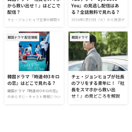
バ』 原題 무인도의 디바（英題：
지만,（英題：Nevertheless,） 原
から救い出せ！』はどこで
You』の見逃し配信はあ
Castaway Diva） 放送期間 2023
作 ジョン・ソのネイバーウェブ
配信？
る？全話無料で見れる？
年10月28日～12月3日 話数 全12
トゥーン「알고있지만」 放送期
話 チャンネル tvN 製作 BARAM
間 2021年6月19日～8月21日 話
チェ・ジョンヒョプ主演の韓国ド
2024年1月23日（火）から放送が
PICTURES、カ …
数 全10話 チャンネル JTB …
ラマ『社⻑をスマホから救い出
始まった恋愛ドラマ『Eye Love
せ！ 〜恋の⼒でロック解除〜』
You』。韓国俳優のチェ・ジョン
韓国ドラマ 配信情報
韓国ドラマ
を視聴できる方法やあらすじ・キ
ヒョプが主演することでも話題の
ャストについてまとめた。 韓国
本作を視聴できる動画配信サービ
ドラマ『社⻑をスマホから救い出
スや、あらすじ・キャスト・主題
せ！』配信 『社⻑をスマホから
歌の情報をまとめた。 ドラマ
救い出せ！ 〜恋の⼒でロック解
『Eye Love You』を見逃し配信し
除〜』はU-NEXTで独占配信中。
ている動画配信サービス 『Eye
U-NEXTは、新規の登録なら31日
Love You』を視聴できる動画配
韓国ドラマ『時速493キロ
チェ・ジョンヒョプが社長
間で利用できる。無料期間中に解
信サービスはU-NEXT（ユーネク
の恋』はどこで見れる？
のフリをする青年に！『社
約すればお金は一切かからない！
スト）、Netflix（ネットフリック
長をスマホから救い出
＼新規なら31日間無料／ 『社⻑
ス）、TVer（ティーバー）。 特
韓国ドラマ『時速493キロの恋』
せ！』の見どころを解説
をスマホから救い出せ！』U-
におすすめなのがU-NEXT！ 新
のあらすじ・キャスト情報につい
【鑑賞コラム】
NEXT視聴ページ >>詳細 韓国ド
規の登録なら31日間無料で利用
てまとめた。 韓国ドラマ『時速
ラマ『社⻑をスマホから救い出
でき …
493キロの恋』配信情報 動画配信
韓国ドラマ『社⻑をスマホから救
せ！』作品情報 …
サービス配信状況 Disney+独占見
い出せ！ 〜恋の⼒でロック解
放題配信中 Amazon Prime
除〜』は、笑って泣ける、異色の
Video× U-NEXT× Hulu×
ラブコメディ＆ミステリー。ウェ
Netflix× 韓国ドラマ『時速493キ