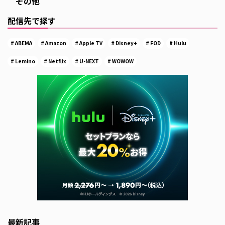
その他
配信先で探す
ABEMA
Amazon
Apple TV
Disney+
FOD
Hulu
Lemino
Netflix
U-NEXT
WOWOW
最新記事