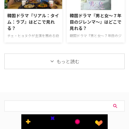
の愛〜』を配信している主なサー
名のドラマで、日韓それぞれのバ
ビスは下記の通り。 動画配信サ
ージョンをで比較しながら見るこ
ービス配信状況 Leminoプレミア
韓国ドラマ『リアル：タイ
韓国ドラマ『男と女～７年
とができるのも面白い。 韓国ド
ム U-NEXT Hulu Prime Video※有
ム：ラブ』はどこで見れ
目のジレンマ～』はどこで
ラマ『リーガル・ハイ』配信状況
料 Disney+ Netflix 『カンテク～運
る？
見れる？
現在、韓国ドラマ『リーガル・ハ
命の愛～』を見るならLeminoが
イ』を視聴できる国内の動画配信
おすすめ。 Leminoプレミアム
チェ・ヒョヌクが主演を務める幼
韓国ドラマ『男と女～７年目のジ
サービスはない。 韓国ドラマ
は、新規の登録なら初月無料で利
馴染学園ラブコメディ『リアル：
レンマ～』を視聴できる動画配信
『リーガル・ハイ』作品概要 …
用で …
タイム：ラブ』のあらすじ・キャ
サービスやあらすじ、キャスト情
ストなどについてまとめた。 韓
報などをまとめた。 韓国ドラマ
国ドラマ『リアル：タイム：ラ
『男と女～７年目のジレンマ～』
もっと読む
ブ』を視聴できる動画配信サービ
配信情報 韓国ドラマ『男と女～
ス 韓国ドラマ『リアル：タイ
７年目のジレンマ～』の配信状況
ム：ラブ』は、現在日本の動画配
は下記の通り。 動画配信サービ
信サービスでは視聴できない。
ス配信状況 Leminoプレミアム U-
韓国ドラマ『リアル：タイム：ラ
NEXT Hulu FOD Prime Video※有
ブ』作品概要 韓国ドラマ『リア
料 Disney+ Netflix 『男と女～７年
ル：タイム：ラブ』は、高校生カ
目のジレンマ～』を見るなら
ップルの日常を胸キュン学園ラブ
Leminoがおすすめ。 Leminoプレ
コメディとして描いた人気ウェブ
ミアムは、新規の登録なら初月無
ドラマシリーズ。 作品名『リア
料で利用できる。無料期間中に
ル：タイム：ラブ』 原題리얼:타
…
임:러브（英題：Real:Tim …