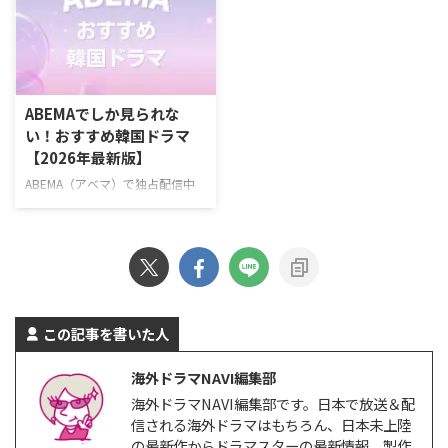
で2026年6月に配信する韓国作品
ードを配信中の韓国ドラマ 『エ
『残念ながら明日も出勤です！』
ージェント・キム: リアクティべ
2026年6月22日（月）スタート
ーティッド』 2026年6月26日
ソ・イングク主演！ 日常の倦怠
（金）スタート！ 最愛の娘を救
期に悩む会社員と冷徹な上司が仕
うため、平凡な父親が封印してい
事と恋のときめきを取り戻してい
た恐るべき素顔を現すハードボイ
ABEMAでしか見られな
く、共感必至のオフィスロマン
ルドな復讐アクション。 演出イ・
い！おすすめ韓国ドラマ
ス。 >>『残念ながら明日も出勤
スンヨン、イ・ソウン 脚本ナ
【2026年最新版】
です！』詳細 ＼新規なら30日間
ム・デジュン キャストソ・ジソ
無料！／ 『残念ながら明日も出
ブ、チェ・テフン、ユン・ギョン
ABEMA（アベマ）で独占配信中
勤です！』視聴ページ >>詳細
ホ、ジュ・サンウク、ソン・ナウ
の韓国ドラマを一挙紹介！
Amazonプライムビ …
ン >> 『エージェント・キム: リ
ABEMAでしか見られない韓国ド
…
ラマとは？ ABEMAでは、オリジ
ナルのドラマや恋愛リアリティー
ショー、アニメ、スポーツなど、
多彩な番組を配信している。韓国
ドラマをはじめとするアジアドラ
この記事を書いた人
マも豊富で、特にK-POPアイドル
が出演している作品をABEMAプ
海外ドラマNAVI編集部
レミアムで多数独占配信してい
海外ドラマNAVI編集部です。日本で放送＆配
る。 ABEMAプレミアムは、広告
信される海外ドラマはもちろん、日本未上陸
なしと広告つきの2つのプランが
の最新作からドラマスターの最新情報、製作
ある。 ABEMAプレミアム 広告つ