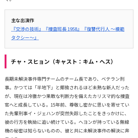
主な出演作
『交渉の技術』
『捜査班長 1958』
『復讐代行人 ～模範
タクシー～』
チャ・スヒョン（キャスト：キム・ヘス）
長期未解決事件専門チームのチーム長であり、ベテラン刑
事。かつては「半地下」と揶揄されるほど未熟な新人だった
が、現在は冷徹かつ果敢な判断力を備えたカリスマ的な捜査
官へと成長している。15年前、尊敬し密かに思いを寄せてい
た先輩刑事イ・ジェハンが突然失踪したことをきっかけに、
彼の行方を執拗に追い続けている。ヘヨンが持っている無線
機の秘密は知らないものの、彼と共に未解決事件の解決に奔