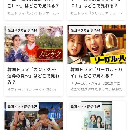
こ）～』はどこで見れる？
に！』はどこで見れる？
韓国ドラマ『シンデレラゲーム～
韓国ドラマ『タリミファミリー～
偽りの母娘（おやこ）～』のあら
恋もお金もクリーンに！』の配信
すじやキャスト、視聴できる動画
先やあらすじ、キャストについて
韓国ドラマ 配信情報
韓国ドラマ 配信情報
配信サービスを紹介する。 韓国
情報をまとめた。 韓国ドラマ
ドラマ『シンデレラゲーム～偽り
『タリミファミリー～恋もお金も
の母娘（おやこ）～』配信情報
クリーンに！』配信情報 『タリ
『シンデレラゲーム～偽りの母娘
ミファミリー～恋もお金もクリー
（おやこ）～』は、U-NEXTで独
ンに！』はU-NEXTで独占配信
占配信中。現在、第1～30話を見
中。 U-NEXTは、新規の登録なら
放題配信している。 U-NEXTは、
31日間無料で利用できる。無料
韓国ドラマ『カンテク ～
韓国ドラマ『リーガル・ハ
新規の登録なら31日間無料で利
期間中に解約すればお金は一切か
運命の愛～』はどこで見れ
イ』はどこで見れる？
用できる。無料期間中に解約すれ
からない！ ＼新規なら31日間無
る？
ばお金は一切かからない！ ＼新
料／ 『タリミファミリー』U-
『リーガル・ハイ』は2019年に
規なら31日間無料／ 『シンデレ
NEXT視聴ページ >>詳細 動画配
韓国で放送されたドラマ。敏腕だ
韓国ドラマ『カンテク〜運命の
ラゲーム～偽りの母娘（おやこ）
信サービス配信状況 U-NEXT
が人情味にかけるベテラン弁護士
愛〜』が視聴できる動画配信サー
～』U-NEXT視聴ページ >>詳細
Prime Video Hulu Disn …
と、それとは正反対の情熱的で優
ビスをはじめ、あらすじやキャス
韓国ドラ …
しい新米弁護士が繰り広げるコミ
韓国ドラマ 配信情報
韓国ドラマ 配信情報
ト、スタッフなどの情報について
カルな法廷ストーリーだ。リーガ
もまとめて紹介する。 韓国ドラ
ルドラマでありながら、コメディ
マ『カンテク ～運命の愛～』配
色の強い作品に仕上がっている。
信情報 現在、『カンテク〜運命
また、原作は日本で制作された同