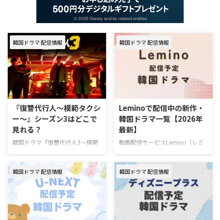
韓国ドラマ 配信情報
韓国ドラマ 配信情報
『復讐代行人～模範タクシ
Leminoで配信中の新作・
ー～』シーズン3はどこで
韓国ドラマ一覧【2026年
見れる？
最新】
韓国ドラマ『復讐代行人3～模範
動画配信サービスLemino（レミ
タクシー～』を視聴できる動画配
ノ）で配信中の新作・人気韓国ド
信サービスやあらすじ、キャスト
ラマを一挙紹介！（随時更新）
韓国ドラマ 配信情報
韓国ドラマ 配信情報
の情報をまとめた。 韓国ドラマ
Leminoで7月にスタートする韓国
『復讐代行人3～模範タクシー
ドラマ 韓国ドラマ『推しデビュ
～』配信情報 『復讐代行人3～模
― ～My Idol, My Debut～』 7月
範タクシー～』はを視聴できる動
16日（木）スタート 推しの悲劇
画配信サービスは下記の通り。
的な死を阻止するため8年前へタ