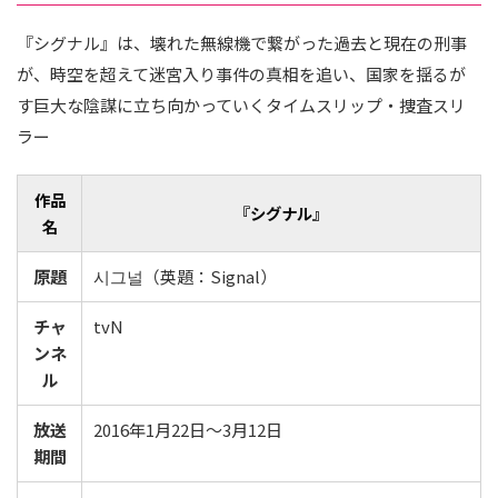
『シグナル』は、壊れた無線機で繋がった過去と現在の刑事
が、時空を超えて迷宮入り事件の真相を追い、国家を揺るが
す巨大な陰謀に立ち向かっていくタイムスリップ・捜査スリ
ラー
作品
『シグナル』
名
原題
시그널（英題：Signal）
チャ
tvN
ンネ
ル
放送
2016年1月22日〜3月12日
期間