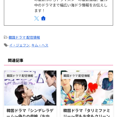
きABEMAプレミアム 月額料金
中のドラマまで幅広い海ドラ情報をお伝えし
￥1,180/月 ￥680/月 プレミ …
ます！
-
韓国ドラマ 配信情報
-
イ・ジェフン
,
キム・ヘス
関連記事
韓国ドラマ 配信情報
韓国ドラマ 配信情報
韓国ドラマ『シンデレラゲ
韓国ドラマ『タリミファミ
ーム～偽りの母娘（おや
リー～恋もお金もクリーン