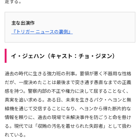
走する。
主な出演作
『トリガー ニュースの裏側』
イ・ジェハン（キャスト：チョ・ジヌン）
過去の時代に生きる強力班の刑事。要領が悪く不器用な性格
だが、一度決めたことは最後まで突き通す愚直なまでの正義
感を持つ。警察内部の不正や権力に決して屈することなく、
真実を追い求める。ある日、未来を生きるパク・ヘヨンと無
線機を通じて交信することになり、ヘヨンから得た断片的な
情報を頼りに、過去の現場で未解決事件を防ごうと命を懸け
る。現代では「収賄の汚名を着せられた失踪者」として扱わ
れている。