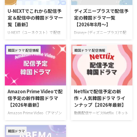
動画配信サービス配信状況
イムスリップしたファンが、アイ
Leminoプレミアム Hulu U-NEXT
ドル練習生として運命を変えよう
U-NEXTでこれから配信予
ディズニープラスで配信予
Prime Video※有料 Disney+
と奮闘するタイムスリップK-POP
定＆配信中の韓国ドラマ一
定の韓国ドラマ一覧
Netflix 『復讐代行人3～模範タク
ロマンスコメディ。 演出ハン・
覧【最新】
【2026年8月～】
シー～』を見るならLemino！
グムビ 脚本チェ・ヨンス キャス
Leminoプレミアムは、新規の登
トQ（THE BOYZ）、ファン・ジ
U-NEXT（ユーネクスト）で配信
Disney+ (ディズニープラス)で配
録なら初月無料で利用できる。無
ア、ナナ（WOOAH）、カエデ
予定の韓国ドラマラインナップを
信予定の新作・人気韓国ドラマ、
料期間中に解 …
（tripleS …
一挙ご紹介！ さらに、最近配信
ドキュメンタリーを一挙紹介！
韓国ドラマ 配信情報
韓国ドラマ 配信情報
が始まった大注目の新作も合わせ
（随時更新） ディズニープラスで
てお届け。（随時更新） ＞＞お
毎週最新エピソードが更新中の韓
すすめの韓国ドラマ一覧はこちら
国ドラマ 韓国ドラマ『夫婦の結
＞＞中国ドラマのU-NEXT配信予
末』 7月4日（土）より独占配信
定リストはこちら U-NEXT 最新エ
容疑者の疑いをかけられながら
ピソードが毎週更新中の韓国ドラ
も、妻を救うため孤独な闘いに身
マ 韓国ドラマ『君へと続く僕の
を投じていく男のロマンティッ
Amazon Prime Videoで配
Netflixで配信予定の新
ドリーム！』 10代の終わりに初
ク・サスペンス。 作品名『夫婦
信予定の新作韓国ドラマ
作・人気韓国ドラマ ライ
恋を経験した二人が15年ぶりに
の結末』 演出キム・ジョンヒョ
【2026年最新】
ンナップ【2026年最新】
再会し、夢と愛をともに追いかけ
ン 脚本チョン・ジェハ キャスト
ていく甘酸っぱくも現実的なロマ
ナムグン・ミン、イ・ソル、キ
Amazon Prime Video（アマゾン
動画配信サービスNetflix（ネット
ンティックコメディ。 演出ユ・ソ
ム・デミョン、イ・サンヒ >>
プライム・ビデオ）で配信予定の
フリックス）で配信予定の新作・
ンドン 脚本チョン・ウンビ キャ
『夫婦の結末』あらすじ・キャス
韓国ドラマを一挙ご紹介！（随時
人気韓国ドラマを一挙紹介！（随
ストフ …
ト情報 ＼韓ドラ見 …
韓国ドラマ
更新） Amazonプライムビデオ
時更新） Netflixで毎週最新エピソ