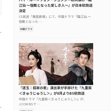
江仙 ～宿敵となった愛しき人～』が日本初放送
決定
CS放送「衛星劇場」にて、中国ドラマ『臨江仙 ～
宿敵となった …
中国ドラマ
『逐玉：翡翠の君』演出家が手掛けた『九重紫
＜きゅうじゅうし＞』が8月よりBS初放送
中国ドラマ『九重紫＜きゅうじゅうし＞』が、
J:COM BSで …