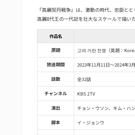
『高麗契丹戦争』は、激動の時代、忠臣とと
高麗8代王の一代記を壮大なスケールで描い
作品名
原題
고려 거란 전쟁（英題：Korea-
放送期間
2023年11月11日～2024年3
話数
全32話
チャンネル
KBS 2TV
演出
チョン・ウソン、キム・ハ
脚本
イ・ジョンウ