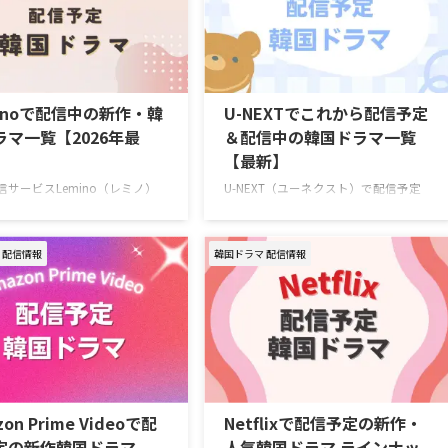
minoで配信中の新作・韓
U-NEXTでこれから配信予定
ラマ一覧【2026年最
＆配信中の韓国ドラマ一覧
【最新】
信サービスLemino（レミノ）
U-NEXT（ユーネクスト）で配信予定
中の新作・人気韓国ドラマを一
の韓国ドラマラインナップを一挙ご紹
（随時更新） Leminoで7月に
介！ さらに、最近配信が始まった大
トする韓国ドラマ 韓国ドラマ
注目の新作も合わせてお届け。（随時
 配信情報
韓国ドラマ 配信情報
ュ― ～My Idol, My Debut
更新） ＞＞おすすめの韓国ドラマ一覧
7月16日（木）スタート 推しの悲
はこちら ＞＞中国ドラマのU-NEXT配
死を阻止するため8年前へタイ
信予定リストはこちら U-NEXT 最新エ
ップしたファンが、アイドル練
ピソードが毎週更新中の韓国ドラマ 韓
して運命を変えようと奮闘する
国ドラマ『君へと続く僕のドリー
スリップK-POPロマンスコメデ
ム！』 10代の終わりに初恋を経験した
演出ハン・グムビ 脚本チェ・ヨ
二人が15年ぶりに再会し、夢と愛をと
ャストQ（THE BOYZ）、ファ
もに追いかけていく甘酸っぱくも現実
on Prime Videoで配
Netflixで配信予定の新作・
ア、ナナ（WOOAH）、カエデ
的なロマンティックコメディ。 演出
定の新作韓国ドラマ
人気韓国ドラマ ラインナッ