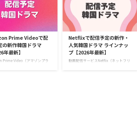
死を阻止するため8年前へタイ
信予定リストはこちら U-NEXT 最新エ
ップしたファンが、アイドル練
ピソードが毎週更新中の韓国ドラマ 韓
して運命を変えようと奮闘する
国ドラマ『君へと続く僕のドリー
スリップK-POPロマンスコメデ
ム！』 10代の終わりに初恋を経験した
演出ハン・グムビ 脚本チェ・ヨ
二人が15年ぶりに再会し、夢と愛をと
ャストQ（THE BOYZ）、ファ
もに追いかけていく甘酸っぱくも現実
on Prime Videoで配
Netflixで配信予定の新作・
ア、ナナ（WOOAH）、カエデ
的なロマンティックコメディ。 演出
定の新作韓国ドラマ
人気韓国ドラマ ラインナッ
eS …
ユ・ソンドン 脚本チョン・ウンビ キ
26年最新】
プ【2026年最新】
ャストフ …
n Prime Video（アマゾンプラ
動画配信サービスNetflix（ネットフリ
ビデオ）で配信予定の韓国ドラ
ックス）で配信予定の新作・人気韓国
挙ご紹介！（随時更新）
ドラマを一挙紹介！（随時更新）
onプライムビデオで2026年6月に
Netflixで毎週最新エピソードを配信中
る韓国作品 『残念ながら明日も
の韓国ドラマ 『エージェント・キム:
！』 2026年6月22日（月）ス
リアクティべーティッド』 2026年6月
 ソ・イングク主演！ 日常の倦
26日（金）スタート！ 最愛の娘を救う
悩む会社員と冷徹な上司が仕事
ため、平凡な父親が封印していた恐る
ときめきを取り戻していく、共
べき素顔を現すハードボイルドな復讐
のオフィスロマンス。 >>『残
アクション。 演出イ・スンヨン、イ・
ら明日も出勤です！』詳細 ＼新
ソウン 脚本ナム・デジュン キャスト
30日間無料！／ 『残念ながら明
ソ・ジソブ、チェ・テフン、ユン・ギ
勤です！』視聴ページ >>詳細
ョンホ、ジュ・サンウク、ソン・ナウ