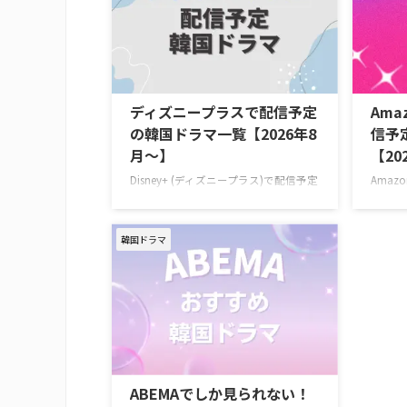
動画配信サービスは下記の通り。 動画
劇的な
配信サービス配信状況 Leminoプレミ
ムスリ
アム Hulu U-NEXT Prime Video※有料
習生と
Disney+ Netflix 『復讐代行人3～模範タ
タイム
クシー～』を見るならLemino！
ィ。 
Leminoプレミアムは、新規の登録なら
ンス キ
ディズニープラスで配信予定
Amaz
初月無料で利用できる。無料期間中に
ン・ジ
の韓国ドラマ一覧【2026年8
信予
解 …
（tripl
月～】
【20
Disney+ (ディズニープラス)で配信予定
Amazo
の新作・人気韓国ドラマ、ドキュメン
イム・
タリーを一挙紹介！（随時更新） ディ
マを一
ズニープラスで毎週最新エピソードが
Amaz
韓国ドラマ
更新中の韓国ドラマ 韓国ドラマ『夫婦
配信す
の結末』 7月4日（土）より独占配信
出勤です
容疑者の疑いをかけられながらも、妻
タート
を救うため孤独な闘いに身を投じてい
怠期に
く男のロマンティック・サスペンス。
と恋の
作品名『夫婦の結末』 演出キム・ジョ
感必至
ンヒョン 脚本チョン・ジェハ キャス
念なが
トナムグン・ミン、イ・ソル、キム・
規なら
ABEMAでしか見られない！
デミョン、イ・サンヒ >> 『夫婦の結
日も出