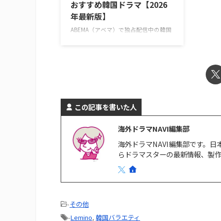
おすすめ韓国ドラマ【2026
末』あらすじ・キャスト情報 ＼韓ドラ
Amaz
年最新版】
見 …
ABEMA（アベマ）で独占配信中の韓国
ドラマを一挙紹介！ ABEMAでしか見ら
れない韓国ドラマとは？ ABEMAでは、
オリジナルのドラマや恋愛リアリティ
ーショー、アニメ、スポーツなど、多
彩な番組を配信している。韓国ドラマ
をはじめとするアジアドラマも豊富
で、特にK-POPアイドルが出演してい
この記事を書いた人
る作品をABEMAプレミアムで多数独占
配信している。 ABEMAプレミアムは、
海外ドラマNAVI編集部
広告なしと広告つきの2つのプランが
ある。 ABEMAプレミアム 広告つき
海外ドラマNAVI編集部です。
ABEMAプレミアム 月額料金 ￥1,180/月
らドラマスターの最新情報、製
￥680/月 プレミ …
-
その他
-
Lemino
,
韓国バラエティ