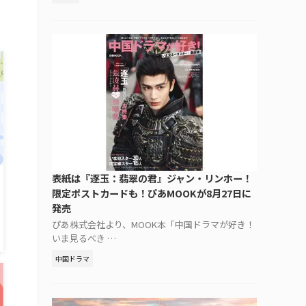
表紙は『逐玉：翡翠の君』ジャン・リンホー！
限定ポストカードも！ぴあMOOKが8月27日に
発売
ぴあ株式会社より、MOOK本「中国ドラマが好き！
いま見るべき …
中国ドラマ