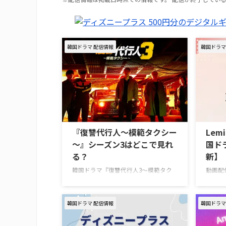
韓国ドラマ 配信情報
韓国ドラマ
『復讐代行人～模範タクシー
Le
～』シーズン3はどこで見れ
国ド
る？
新】
韓国ドラマ『復讐代行人3～模範タク
動画配
シー～』を視聴できる動画配信サービ
で配信
スやあらすじ、キャストの情報をまと
挙紹介！
めた。 韓国ドラマ『復讐代行人3～模
スター
韓国ドラマ 配信情報
韓国ドラマ
範タクシー～』配信情報 『復讐代行人
『推しデビ
3～模範タクシー～』はを視聴できる
～』 