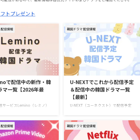
 配信情報
韓国ドラマ 配信情報
minoで配信中の新作・韓
U-NEXTでこれから配信予定
ラマ一覧【2026年最
＆配信中の韓国ドラマ一覧
【最新】
信サービスLemino（レミノ）
U-NEXT（ユーネクスト）で配信予定
中の新作・人気韓国ドラマを一
の韓国ドラマラインナップを一挙ご紹
（随時更新） Leminoで7月に
介！ さらに、最近配信が始まった大
トする韓国ドラマ 韓国ドラマ
注目の新作も合わせてお届け。（随時
 配信情報
韓国ドラマ 配信情報
ュ― ～My Idol, My Debut
更新） ＞＞おすすめの韓国ドラマ一覧
7月16日（木）スタート 推しの悲
はこちら ＞＞中国ドラマのU-NEXT配