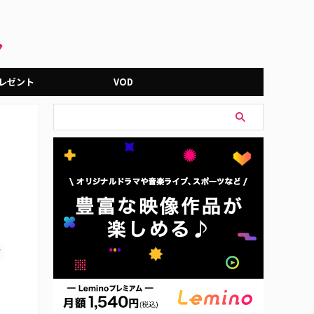
レゼント
VOD
き
す