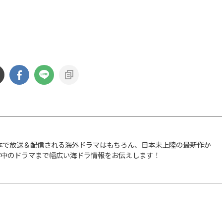
onプライムビ …
ン >> 『エージェント・キム: リ …
日本で放送＆配信される海外ドラマはもちろん、日本未上陸の最新作か
作中のドラマまで幅広い海ドラ情報をお伝えします！