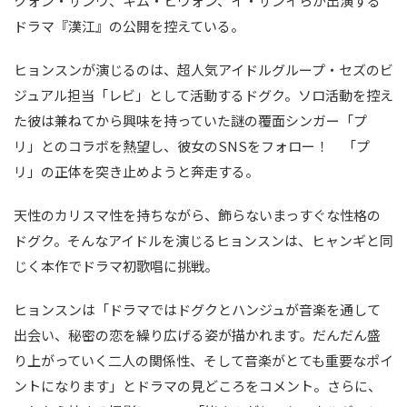
クォン・サンウ、キム・ヒウォン、イ・サンイらが出演する
ドラマ『漢江』の公開を控えている。
ヒョンスンが演じるのは、超人気アイドルグループ・セズのビ
ジュアル担当「レビ」として活動するドグク。ソロ活動を控え
た彼は兼ねてから興味を持っていた謎の覆面シンガー「プ
リ」とのコラボを熱望し、彼女のSNSをフォロー！ 「プ
リ」の正体を突き止めようと奔走する。
天性のカリスマ性を持ちながら、飾らないまっすぐな性格の
ドグク。そんなアイドルを演じるヒョンスンは、ヒャンギと同
じく本作でドラマ初歌唱に挑戦。
ヒョンスンは「ドラマではドグクとハンジュが音楽を通して
出会い、秘密の恋を繰り広げる姿が描かれます。だんだん盛
り上がっていく二人の関係性、そして音楽がとても重要なポイ
ントになります」とドラマの見どころをコメント。さらに、