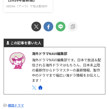
です！』詳細 ＼新規なら30日間
ム・デジュン キャストソ・ジソ
無料！／ 『残念ながら明日も出
ブ、チェ・テフン、ユン・ギョン
ABEMA（アベマ）で独占配信中
勤です！』視聴ページ >>詳細
ホ、ジュ・サンウク、ソン・ナウ
の韓国ドラマを一挙紹介！
Amazonプライムビ …
ン >> 『エージェント・キム: リ
ABEMAでしか見られない韓国ド
…
ラマとは？ ABEMAでは、オリジ
ナルのドラマや恋愛リアリティー
ショー、アニメ、スポーツなど、
多彩な番組を配信している。韓国
ドラマをはじめとするアジアドラ
この記事を書いた人
マも豊富で、特にK-POPアイドル
が出演している作品をABEMAプ
海外ドラマNAVI編集部
レミアムで多数独占配信してい
海外ドラマNAVI編集部です。日本で放送＆配
る。 ABEMAプレミアムは、広告
信される海外ドラマはもちろん、日本未上陸
なしと広告つきの2つのプランが
の最新作からドラマスターの最新情報、製作
ある。 ABEMAプレミアム 広告つ
きABEMAプレミアム 月額料金
中のドラマまで幅広い海ドラ情報をお伝えし
￥1,180/月 ￥680/月 プレミ …
ます！
-
韓国ドラマ