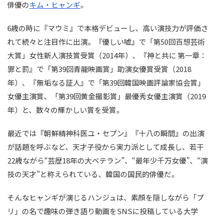
俳優の
キム・ヒャンギ
。
6歳の時に『マウミ』で本格デビューし、高い演技力が評価さ
れて続々と注目作に出演。『優しい嘘』で「第50回百想芸術
大賞」女性新人演技賞受賞（2014年）、『神と共に 第一章：
罪と罰』で「第39回青龍映画賞」助演女優賞受賞（2018
年）、『無垢なる証人』で「第39回韓国映画評論家協会賞」
女優主演賞、「第39回黄金撮影賞」最優秀女優主演賞（2019
年）と、数々の輝かしい賞を受賞。
最近では『朝鮮精神科医ユ・セプン』『十八の瞬間』の出演
が話題を呼ぶなど、天才子役から実力派として成長し、若干
22歳ながら“芸歴18年の大ベテラン”、“最年少千万女優”、“演
技の天才”と称えられている、韓国の国民的俳優だ。
そんなヒャンギが演じるハンジュは、素顔を隠しながら「プ
リ」の名で趣味の弾き語り動画をSNSに投稿している大学