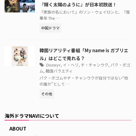
『輝く太陽のように』が日本初放送！
『家族の名において』のソン・ウェイロンと、『度
華年 The …
中国ドラマ
韓国リアリティ番組「My name is ガブリエ
ル」はどこで見れる？
Disney+
,
イ・ヘリ
,
チ・チャンウク
,
パク・ボゴ
ム
,
韓国バラエティ
パク・ボゴムやチ・チャンウクが自分ではない“他
の誰か”として …
その他
海外ドラマNAVIについて
ABOUT