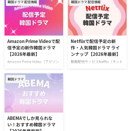
韓国ドラマ 配信情報
韓国ドラマ 配信情報
が始まった大注目の新作も合わせ
（随時更新） ディズニープラスで
てお届け。（随時更新） ＞＞お
毎週最新エピソードが更新中の韓
すすめの韓国ドラマ一覧はこちら
国ドラマ 韓国ドラマ『夫婦の結
＞＞中国ドラマのU-NEXT配信予
末』 7月4日（土）より独占配信
定リストはこちら U-NEXT 最新エ
容疑者の疑いをかけられながら
ピソードが毎週更新中の韓国ドラ
も、妻を救うため孤独な闘いに身
マ 韓国ドラマ『君へと続く僕の
を投じていく男のロマンティッ
Amazon Prime Videoで配
Netflixで配信予定の新
ドリーム！』 10代の終わりに初
ク・サスペンス。 作品名『夫婦
信予定の新作韓国ドラマ
作・人気韓国ドラマ ライ
恋を経験した二人が15年ぶりに
の結末』 演出キム・ジョンヒョ
【2026年最新】
ンナップ【2026年最新】
再会し、夢と愛をともに追いかけ
ン 脚本チョン・ジェハ キャスト
ていく甘酸っぱくも現実的なロマ
ナムグン・ミン、イ・ソル、キ
Amazon Prime Video（アマゾン
動画配信サービスNetflix（ネット
ンティックコメディ。 演出ユ・ソ
ム・デミョン、イ・サンヒ >>
プライム・ビデオ）で配信予定の
フリックス）で配信予定の新作・
ンドン 脚本チョン・ウンビ キャ
『夫婦の結末』あらすじ・キャス
韓国ドラマを一挙ご紹介！（随時
人気韓国ドラマを一挙紹介！（随
ストフ …
ト情報 ＼韓ドラ見 …
韓国ドラマ
更新） Amazonプライムビデオ
時更新） Netflixで毎週最新エピソ
で2026年6月に配信する韓国作品
ードを配信中の韓国ドラマ 『エ
『残念ながら明日も出勤です！』
ージェント・キム: リアクティべ
2026年6月22日（月）スタート
ーティッド』 2026年6月26日
ソ・イングク主演！ 日常の倦怠
（金）スタート！ 最愛の娘を救
期に悩む会社員と冷徹な上司が仕
うため、平凡な父親が封印してい
事と恋のときめきを取り戻してい
た恐るべき素顔を現すハードボイ
ABEMAでしか見られな
く、共感必至のオフィスロマン
ルドな復讐アクション。 演出イ・
い！おすすめ韓国ドラマ
ス。 >>『残念ながら明日も出勤
スンヨン、イ・ソウン 脚本ナ
【2026年最新版】