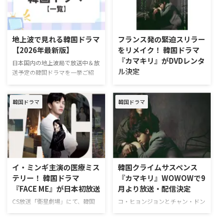
シーズン3、向井康二が主演する
7月20日（月）に韓国・ソウルで
タイドラマ『Dating Game～口説
制作発表会が開催された。イ・ド
いてもいいですか、ボス!?～』、
ンウクやキム・ヘジュンのほか、
『ヤクザの俺が高校生になった』
日本から新たに参加した岡田将
地上波で見れる韓国ドラマ
フランス発の緊迫スリラー
など、注目のアジアドラマを配信
生、玄理ら豪華キャストが登壇
【2026年最新版】
をリメイク！ 韓国ドラマ
中！ 無料でも利用可能なので、
し、過激なアクションや撮影秘話
『カマキリ』がDVDレンタ
この機会に試してみては？
日本国内の地上波局で放送中＆放
を和気あいあいと語った。 大ヒ
ル決定
Leminoプレミアムを試す NHK BS
送予定の韓国ドラマを一挙ご紹
ット作のシーズン2がついに始
ヘチ 王座への道 …
介！（>> BSでの放送予定はこち
動！豪華キャストがソウルに集結
フランス発の人気ドラマをコ・ヒ
ら） 【PR】おすすめ動画配信サ
2026年7月22日（水）からディズ
ョンジョン、チャン・ドンユンら
ービスアジアドラマ見るなら
ニープラスで配信中の『殺し屋た
韓国ドラマ
韓国ドラマ
の共演でリメイクした極限のクラ
Lemino（レミノ）！Leminoでは
ちの店 2』 …
イムスリラー、韓国ドラマ『カマ
『復讐代行人～模範タクシー～』
キリ』が2026年9月2日（水）よ
シーズン3、向井康二が主演する
りDVDレンタル開始となることが
タイドラマ『Dating Game～口説
決定した。 フランス発のヒット
いてもいいですか、ボス!?～』、
作をリメイク！ 緊迫のクライム
『ヤクザの俺が高校生になった』
スリラー 本作はフランス発の人
イ・ミンギ主演の医療ミス
韓国クライムサスペンス
など、注目のアジアドラマを配信
気ドラマ「La MANTE（ラ・モン
テリー！ 韓国ドラマ
『カマキリ』WOWOWで9
中！ 無料でも利用可能なので、
ト）」のリメイクで、2025年9月
『FACE ME』が日本初放送
月より放送・配信決定
この機会に試してみては？
より韓国で放送された。放送中の
Leminoプレミアムを試す NHKで
最高視聴率は7.5パーセント（ニ
CS放送「衛星劇場」にて、韓国
コ・ヒョンジョンとチャン・ドン
放送中＆放送予定の韓国 …
ールセンコリア調べ）を記録し、
ドラマ『FACE ME』が2026年8月
ユンが共演する韓国のクライムサ