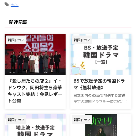
-
Hulu
関連記事
韓国ドラマ
韓国ドラマ
『殺し屋たちの店２』イ・
BSで放送予定の韓国ドラ
ドンウク、岡田将生ら豪華
マ《無料放送》
キャスト集結！会見レポー
日本国内のBS局で放送中＆放送
ト公開
予定の韓国ドラマを一挙ご紹介！
（>> 地上波での放送予定はこち
2026年7月22日（水）より、
ら） 【PR】おすすめ動画配信サ
Disney+ (ディズニープラス)の
ービスアジアドラマ見るなら
韓国ドラマ
韓国ドラマ
「スター」にて独占配信が開始さ
Lemino（レミノ）！Leminoでは
れた、『殺し屋たちの店』シーズ
『復讐代行人～模範タクシー～』
ン2。その配信に先立ち、2026年