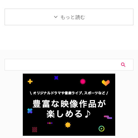
ダークトーンでリアルな描写のあ
7日（金）より日本初放送される
スペンス『カマキリ』が、9月よ
るジャンル物でありながらも、多
ことが明らかになった。 “美容外
りWOWOWにて放送・配信され
くの関心を引 …
科医”イ・ミンギが事件に挑む！
ることが決定した。 連続殺人犯
もっと読む
異色のバディによるヒューマンサ
の母と刑事の息子が手を組む衝撃
スペンス 『FACE ME』は、美容外
のクライムサスペンス『カマキ
科医と熱血刑事の異色バディが、
リ』 20年前、残虐な方法で5人の
犯罪被害者の再建手術を通じて事
男を殺し“カマキリ”の異名をつけ
件の真相を追うメディカルドラマ
られた女性。殺人犯の子どもとい
だ。再建整形手術という視点か
う業を背負いながらも成長して刑
ら、被害者の外傷・トラウマ・社
事となった息子。やがて20年の
会的な痛みにも踏み込む。被害者
時を経て“カマキリ”の模倣殺人が
の心と身体の修復を通して事件の
発生、二人は手を組み事件の謎を
真相に迫る、医療ドラマと捜査ド
追う──。フランス発の人気ドラ
ラマが融合した新しいタイプのヒ
マ『ラ・モント』をリメイクした
ューマンサ …
クライムサスペンスで、韓 …