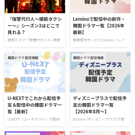
『復讐代行人～模範タクシ
Leminoで配信中の新作・
ー～』シーズン3はどこで
韓国ドラマ一覧【2026年
見れる？
最新】
韓国ドラマ『復讐代行人3～模範
動画配信サービスLemino（レミ
タクシー～』を視聴できる動画配
ノ）で配信中の新作・人気韓国ド
信サービスやあらすじ、キャスト
ラマを一挙紹介！（随時更新）
韓国ドラマ 配信情報
韓国ドラマ 配信情報
の情報をまとめた。 韓国ドラマ
Leminoで7月にスタートする韓国
『復讐代行人3～模範タクシー
ドラマ 韓国ドラマ『推しデビュ
～』配信情報 『復讐代行人3～模
― ～My Idol, My Debut～』 7月
範タクシー～』はを視聴できる動
16日（木）スタート 推しの悲劇
画配信サービスは下記の通り。
的な死を阻止するため8年前へタ
動画配信サービス配信状況
イムスリップしたファンが、アイ
Leminoプレミアム Hulu U-NEXT
ドル練習生として運命を変えよう
U-NEXTでこれから配信予
ディズニープラスで配信予
Prime Video※有料 Disney+
と奮闘するタイムスリップK-POP
定＆配信中の韓国ドラマ一
定の韓国ドラマ一覧
Netflix 『復讐代行人3～模範タク
ロマンスコメディ。 演出ハン・
覧【最新】
【2026年8月～】
シー～』を見るならLemino！
グムビ 脚本チェ・ヨンス キャス
Leminoプレミアムは、新規の登
トQ（THE BOYZ）、ファン・ジ
U-NEXT（ユーネクスト）で配信
Disney+ (ディズニープラス)で配
録なら初月無料で利用できる。無
ア、ナナ（WOOAH）、カエデ
予定の韓国ドラマラインナップを
信予定の新作・人気韓国ドラマ、
料期間中に解 …
（tripleS …
一挙ご紹介！ さらに、最近配信
ドキュメンタリーを一挙紹介！