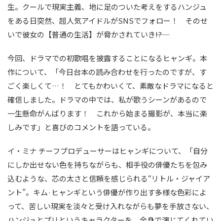
生。クールで現実主義、地に足のついた考えをするハンジュ
をある日突然、超人気アイドルがSNSでフォロー！ そのせ
いで彼女の【普通の生活】が脅かされていき――!?
今回、ドラマでの初歌唱を披露することになるヒャンギ。本
作について、「今日台本の読み合わせを行ったのですが、す
ごく楽しくて…！ とてもかわいくて、素敵なドラマになると
確信しました。ドラマの中では、私が歌うシーンがあるので
一生懸命がんばります！ これから始まる撮影が、本当に楽
しみです」と喜びのコメントを語っている。
イ・ミナ チーフプロデューサーはヒャンギについて、「自分
にしか出せない色を持ちながらも、相手役の俳優たちを包み
込むような、芯の太さと信頼を感じられる“リトル・ジャイア
ント”。キム·ヒャンギという俳優が作り出す多様な色彩によ
って、苦しい現実を淡々と受け入れながらも夢を手放さない、
ハンジュとプリというキャラクターを、全身で演じてくれてい